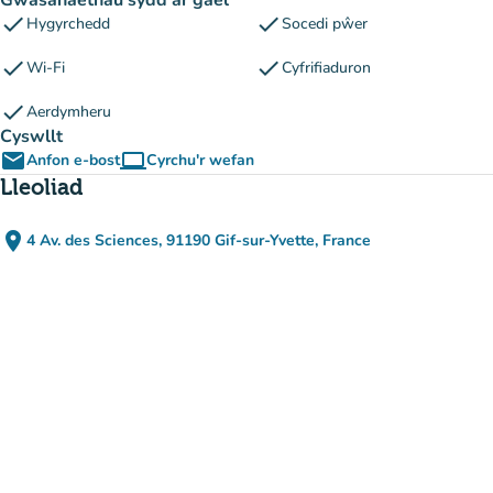
Gwasanaethau sydd ar gael
check
check
Hygyrchedd
Socedi pŵer
check
check
Wi-Fi
Cyfrifiaduron
check
Aerdymheru
Cyswllt
email
computer
Anfon e-bost
Cyrchu'r wefan
(tab newydd)
Lleoliad
place
4 Av. des Sciences, 91190 Gif-sur-Yvette, France
(agor yn Google Maps)
(tab newydd)