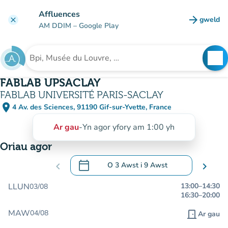
Mynd i'r prif gynnwys
Affluences
arrow_forward
gweld
clear
(tab n
AM DDIM
– Google Play
search
See
Chwilio am sefydliad
FABLAB UPSACLAY
FABLAB UNIVERSITÉ PARIS-SACLAY
place
4 Av. des Sciences, 91190 Gif-sur-Yvette, France
(agor yn Google Maps)
(tab newydd)
Ar gau
-
Yn agor yfory am 1:00 yh
Oriau agor
calendar_today
chevron_left
O
3 Awst
i
9 Awst
chevron_right
.
Agor y calendr i newid dyddiadau
LLUN
13:00
–
14:30
03/08
16:30
–
20:00
MAW
04/08
door_front
Ar gau