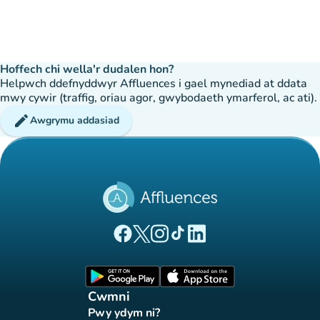
Hoffech chi wella'r dudalen hon?
Helpwch ddefnyddwyr Affluences i gael mynediad at ddata
mwy cywir (traffig, oriau agor, gwybodaeth ymarferol, ac ati).
edit
Awgrymu addasiad
(tab newydd)
(tab newydd)
(tab newydd)
(tab newydd)
(tab newydd)
Tudalen Facebook Affluences
Tudalen Twitter Affluences
Tudalen Instagram Affluences
Tudalen Tiktok Affluences
Tudalen LinkedIn Affluen
(tab newydd)
(tab newydd)
Cwmni
Pwy ydym ni?
(tab newydd)