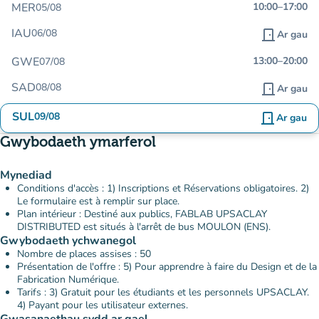
MER
10:00
–
17:00
05/08
IAU
06/08
door_front
Ar gau
GWE
13:00
–
20:00
07/08
SAD
08/08
door_front
Ar gau
SUL
09/08
door_front
Ar gau
Gwybodaeth ymarferol
Mynediad
Conditions d'accès : 1) Inscriptions et Réservations obligatoires. 2)
Le formulaire est à remplir sur place.
Plan intérieur : Destiné aux publics, FABLAB UPSACLAY
DISTRIBUTED est situés à l'arrêt de bus MOULON (ENS).
Gwybodaeth ychwanegol
Nombre de places assises : 50
Présentation de l'offre : 5) Pour apprendre à faire du Design et de la
Fabrication Numérique.
Tarifs : 3) Gratuit pour les étudiants et les personnels UPSACLAY.
4) Payant pour les utilisateur externes.