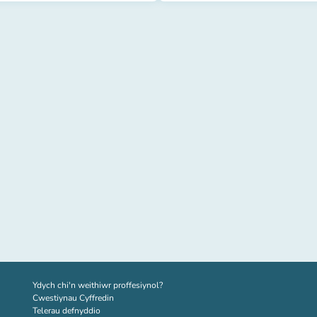
(tab newydd)
Ydych chi'n weithiwr proffesiynol?
Cwestiynau Cyffredin
Telerau defnyddio