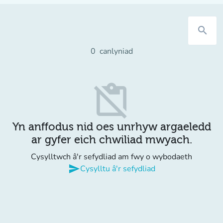
search
0
canlyniad
content_paste_off
Yn anffodus nid oes unrhyw argaeledd
ar gyfer eich chwiliad mwyach.
Cysylltwch â'r sefydliad am fwy o wybodaeth
send
Cysylltu â'r sefydliad