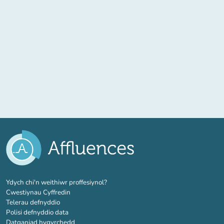
(tab newydd)
Ydych chi'n weithiwr proffesiynol?
Cwestiynau Cyffredin
Telerau defnyddio
Polisi defnyddio data
Datganiad hygyrchedd