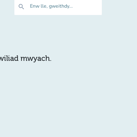
Enw lle, gweithdy...
search
hwiliad mwyach.