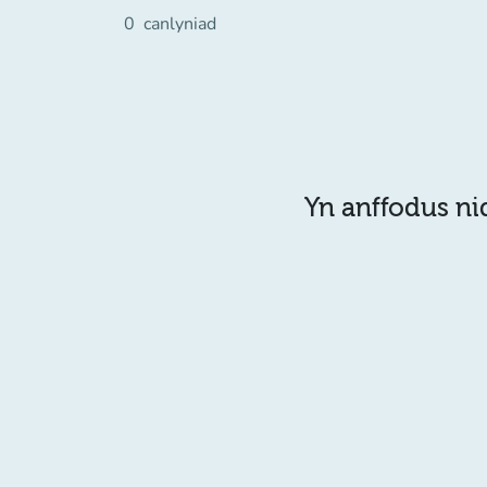
0
canlyniad
Yn anffodus ni