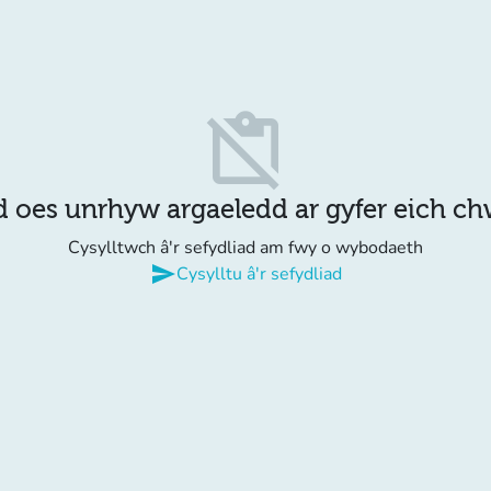
content_paste_off
d oes unrhyw argaeledd ar gyfer eich c
Cysylltwch â'r sefydliad am fwy o wybodaeth
send
Cysylltu â'r sefydliad