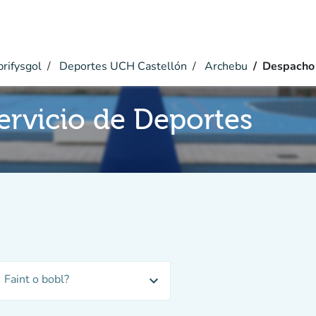
rifysgol
Deportes UCH Castellón
Archebu
Despacho 
rvicio de Deportes
Faint o bobl?
expand_more