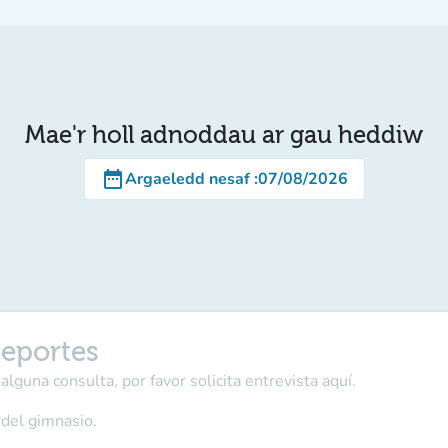
Mae'r holl adnoddau ar gau heddiw
date_range
Argaeledd nesaf
:
07/08/2026
Deportes
alguna consulta, por favor solicita entrevista aquí.
 del gimnasio.