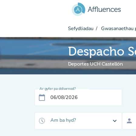
Mynd i'r prif gynnwys
Sefydliadau
Gwasanaethau p
Despacho Se
Deportes UCH Castellón
Ar gyfer pa ddiwrnod?
calendar_today
Am ba hyd?
history_toggle_off
expand_more
person