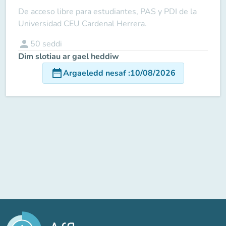
De acceso libre para estudiantes, PAS y PDI de la
Universidad CEU Cardenal Herrera.
person
50
seddi
Dim slotiau ar gael heddiw
date_range
Argaeledd nesaf
:
10/08/2026