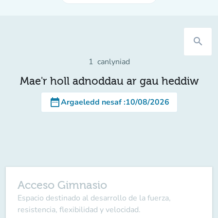
search
1
canlyniad
Mae'r holl adnoddau ar gau heddiw
date_range
Argaeledd nesaf
:
10/08/2026
Acceso Gimnasio
Espacio destinado al desarrollo de la fuerza,
resistencia, flexibilidad y velocidad.