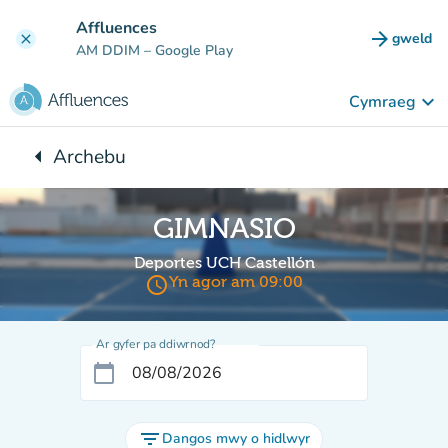
Mynd i'r prif gynnwys
Affluences
arrow_forward
gweld
clear
(tab n
AM DDIM
– Google Play
keyboard_arrow_down
Cymraeg
arrow_left
Archebu
Yn ôl i:
GIMNASIO
Deportes UCH Castellón
access_time
Yn agor am 09:00
Ar gyfer pa ddiwrnod?
calendar_today
filter_list
Dangos mwy o hidlwyr