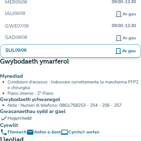
MER
09:00
–
12:30
05/08
IAU
06/08
door_front
Ar gau
GWE
09:00
–
12:30
07/08
SAD
08/08
door_front
Ar gau
SUL
09/08
door_front
Ar gau
Gwybodaeth ymarferol
Mynediad
Condizioni d'accesso : Indossare correttamente la mascherina FFP2
o chirurgica
Piano interno : 2° Piano
Gwybodaeth ychwanegol
Note : Numeri di telefono: 0861/768253 - 254 - 256 - 257
Gwasanaethau sydd ar gael
check
Hygyrchedd
Cyswllt
phone
email
computer
Ffoniwch
Anfon e-bost
Cyrchu'r wefan
(tab newydd)
Lleoliad