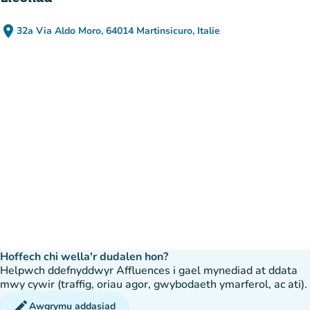
place
32a Via Aldo Moro, 64014 Martinsicuro, Italie
(agor yn Google Maps)
(tab newydd)
Hoffech chi wella'r dudalen hon?
Helpwch ddefnyddwyr Affluences i gael mynediad at ddata
mwy cywir (traffig, oriau agor, gwybodaeth ymarferol, ac ati).
edit
Awgrymu addasiad