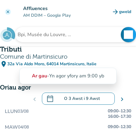
Mynd i'r prif gynnwys
Affluences
arrow_forward
gweld
clear
(tab n
AM DDIM
– Google Play
search
See
Chwilio am sefydliad
Tributi
Comune di Martinsicuro
place
32a Via Aldo Moro, 64014 Martinsicuro, Italie
(agor yn Google Maps)
(tab newydd)
Ar gau
-
Yn agor yfory am 9:00 yb
Oriau agor
calendar_today
chevron_left
O
3 Awst
i
9 Awst
chevron_right
.
Agor y calendr i newid dyddiadau
LLUN
09:00
–
12:30
03/08
16:00
–
17:30
MAW
09:00
–
12:30
04/08