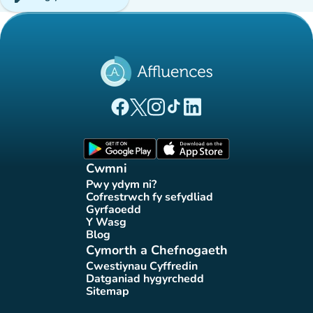
(tab newydd)
(tab newydd)
(tab newydd)
(tab newydd)
(tab newydd)
Tudalen Facebook Affluences
Tudalen Twitter Affluences
Tudalen Instagram Affluences
Tudalen Tiktok Affluences
Tudalen LinkedIn Affluen
(tab newydd)
(tab newydd)
Cwmni
Pwy ydym ni?
(tab newydd)
Cofrestrwch fy sefydliad
(tab newydd)
Gyrfaoedd
(tab newydd)
Y Wasg
(tab newydd)
Blog
(tab newydd)
Cymorth a Chefnogaeth
Cwestiynau Cyffredin
(tab newydd)
Datganiad hygyrchedd
(tab newydd)
Sitemap
(tab newydd)