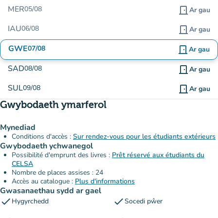
MER
05/08
door_front
Ar gau
IAU
06/08
door_front
Ar gau
GWE
07/08
door_front
Ar gau
SAD
08/08
door_front
Ar gau
SUL
09/08
door_front
Ar gau
Gwybodaeth ymarferol
Mynediad
Conditions d'accès :
Sur rendez-vous pour les étudiants extérieurs
Gwybodaeth ychwanegol
Possibilité d'emprunt des livres :
Prêt réservé aux étudiants du
CELSA
Nombre de places assises : 24
Accès au catalogue :
Plus d'informations
Gwasanaethau sydd ar gael
check
check
Hygyrchedd
Socedi pŵer