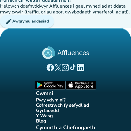
Hoffech chi wella'r dudalen hon?
Helpwch ddefnyddwyr Affluences i gael mynediad at ddata
mwy cywir (traffig, oriau agor, gwybodaeth ymarferol, ac ati).
edit
Awgrymu addasiad
(tab newydd)
(tab newydd)
(tab newydd)
(tab newydd)
(tab newydd)
Tudalen Facebook Affluences
Tudalen Twitter Affluences
Tudalen Instagram Affluences
Tudalen Tiktok Affluences
Tudalen LinkedIn Affluen
(tab newydd)
(tab newydd)
Cwmni
Pwy ydym ni?
(tab newydd)
Cofrestrwch fy sefydliad
(tab newydd)
Gyrfaoedd
(tab newydd)
Y Wasg
(tab newydd)
Blog
(tab newydd)
Cymorth a Chefnogaeth