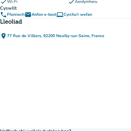
check
check
Wi-Fi
Aerdymheru
Cyswllt
phone
email
computer
Ffoniwch
Anfon e-bost
Cyrchu'r wefan
(tab newydd)
Lleoliad
place
77 Rue de Villiers, 92200 Neuilly-sur-Seine, France
(agor yn Google Maps)
(tab newydd)