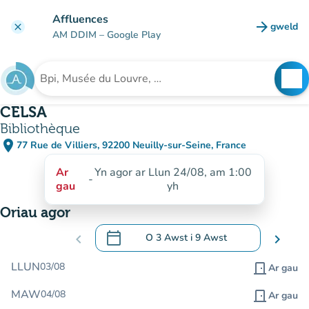
Mynd i'r prif gynnwys
Affluences
arrow_forward
gweld
clear
(tab n
AM DDIM
– Google Play
search
See
Chwilio am sefydliad
CELSA
Bibliothèque
place
77 Rue de Villiers, 92200 Neuilly-sur-Seine, France
(agor yn Google Maps)
(tab newydd)
Ar
Yn agor ar Llun 24/08, am 1:00
-
gau
yh
Oriau agor
calendar_today
chevron_left
O
3 Awst
i
9 Awst
chevron_right
.
Agor y calendr i newid dyddiadau
LLUN
03/08
door_front
Ar gau
MAW
04/08
door_front
Ar gau