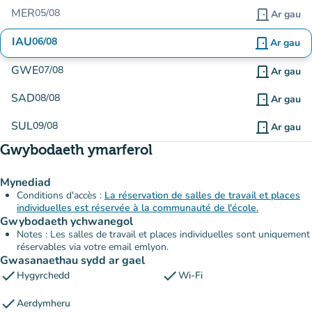
MER
05/08
door_front
Ar gau
IAU
06/08
door_front
Ar gau
GWE
07/08
door_front
Ar gau
SAD
08/08
door_front
Ar gau
SUL
09/08
door_front
Ar gau
Gwybodaeth ymarferol
Mynediad
Conditions d'accès :
La réservation de salles de travail et places
individuelles est réservée à la communauté de l'école.
Gwybodaeth ychwanegol
Notes : Les salles de travail et places individuelles sont uniquement
réservables via votre email emlyon.
Gwasanaethau sydd ar gael
check
check
Hygyrchedd
Wi-Fi
check
Aerdymheru