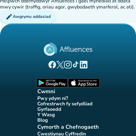
Helpwch ddefnyddwyr Affluences i gael mynediad at ddata
mwy cywir (traffig, oriau agor, gwybodaeth ymarferol, ac ati).
edit
Awgrymu addasiad
(tab newydd)
(tab newydd)
(tab newydd)
(tab newydd)
(tab newydd)
Tudalen Facebook Affluences
Tudalen Twitter Affluences
Tudalen Instagram Affluences
Tudalen Tiktok Affluences
Tudalen LinkedIn Affluen
(tab newydd)
(tab newydd)
Cwmni
Pwy ydym ni?
(tab newydd)
Cofrestrwch fy sefydliad
(tab newydd)
Gyrfaoedd
(tab newydd)
Y Wasg
(tab newydd)
Blog
(tab newydd)
Cymorth a Chefnogaeth
Cwestiynau Cyffredin