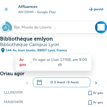
Mynd i'r prif gynnwys
Affluences
arrow_forward
gweld
clear
(tab n
AM DDIM
– Google Play
search
See
Chwilio am sefydliad
Bibliothèque emlyon
Bibliothèque Campus Lyon
place
144 Av. Jean Jaurès, 69007 Lyon, France
(agor yn Google Maps)
(tab newydd)
Ar
Yn agor ar Llun 17/08, am 9:00
-
gau
yb
Oriau agor
calendar_today
chevron_left
O
3 Awst
i
9 Awst
chevron_right
.
Agor y calendr i newid dyddiadau
LLUN
03/08
door_front
Ar gau
MAW
04/08
door_front
Ar gau