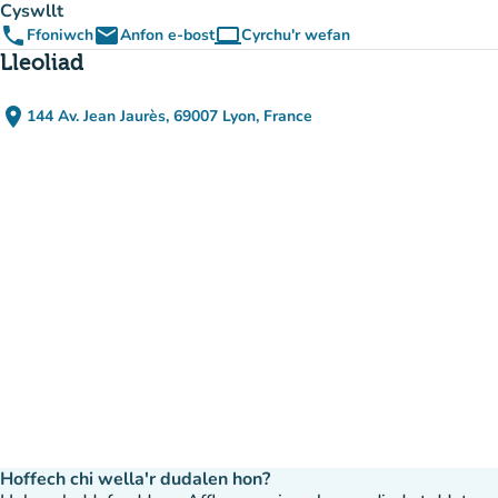
Cyswllt
phone
email
computer
Ffoniwch
Anfon e-bost
Cyrchu'r wefan
(tab newydd)
Lleoliad
place
144 Av. Jean Jaurès, 69007 Lyon, France
(agor yn Google Maps)
(tab newydd)
Hoffech chi wella'r dudalen hon?