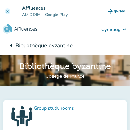
Mynd i'r prif gynnwys
Affluences
arrow_forward
gweld
clear
(tab n
AM DDIM
– Google Play
keyboard_arrow_down
Cymraeg
arrow_left
Bibliothèque byzantine
Yn ôl i:
Bibliothèque byzantine
Collège de France
Group study rooms