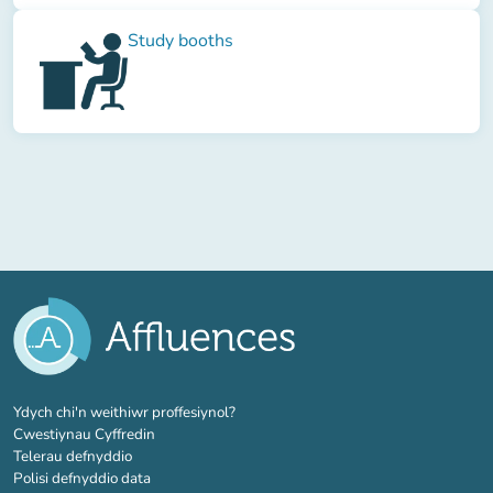
Study booths
(tab newydd)
Ydych chi'n weithiwr proffesiynol?
Cwestiynau Cyffredin
Telerau defnyddio
Polisi defnyddio data