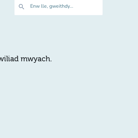
Enw lle, gweithdy...
search
hwiliad mwyach.