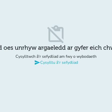
content_paste_off
d oes unrhyw argaeledd ar gyfer eich c
Cysylltwch â'r sefydliad am fwy o wybodaeth
send
Cysylltu â'r sefydliad