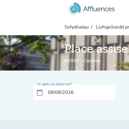
Mynd i'r prif gynnwys
Sefydliadau
Llyfrgelloedd pr
Place assise
BUSVS - Carreire
Ar gyfer pa ddiwrnod?
calendar_today