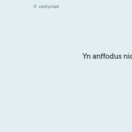
0
canlyniad
Yn anffodus ni