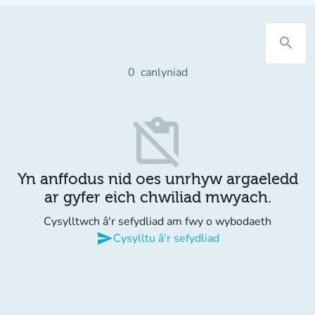
search
0
canlyniad
content_paste_off
Yn anffodus nid oes unrhyw argaeledd
ar gyfer eich chwiliad mwyach.
Cysylltwch â'r sefydliad am fwy o wybodaeth
send
Cysylltu â'r sefydliad