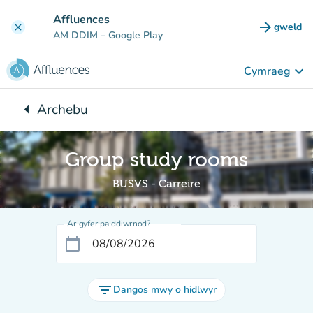
Mynd i'r prif gynnwys
Affluences
arrow_forward
gweld
clear
(tab n
AM DDIM
– Google Play
keyboard_arrow_down
Cymraeg
arrow_left
Archebu
Yn ôl i:
Group study rooms
BUSVS - Carreire
Ar gyfer pa ddiwrnod?
calendar_today
filter_list
Dangos mwy o hidlwyr