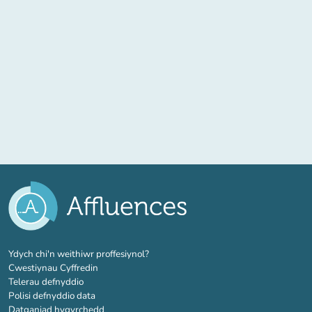
(tab newydd)
Ydych chi'n weithiwr proffesiynol?
Cwestiynau Cyffredin
Telerau defnyddio
Polisi defnyddio data
Datganiad hygyrchedd