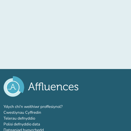
(tab newydd)
Ydych chi'n weithiwr proffesiynol?
Cwestiynau Cyffredin
Telerau defnyddio
Polisi defnyddio data
Datganiad hygyrchedd