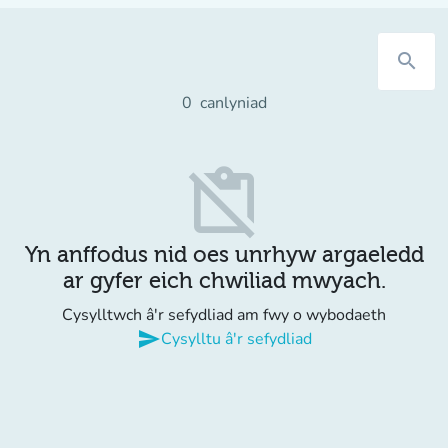
search
0
canlyniad
content_paste_off
Yn anffodus nid oes unrhyw argaeledd
ar gyfer eich chwiliad mwyach.
Cysylltwch â'r sefydliad am fwy o wybodaeth
send
Cysylltu â'r sefydliad