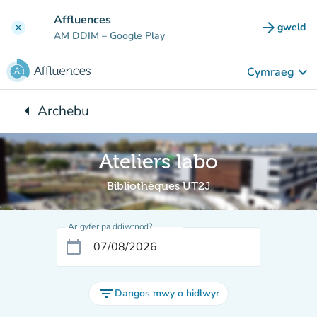
Mynd i'r prif gynnwys
Affluences
arrow_forward
gweld
clear
(tab n
AM DDIM
– Google Play
keyboard_arrow_down
Cymraeg
arrow_left
Archebu
Yn ôl i:
Ateliers labo
Bibliothèques UT2J
Ar gyfer pa ddiwrnod?
calendar_today
filter_list
Dangos mwy o hidlwyr