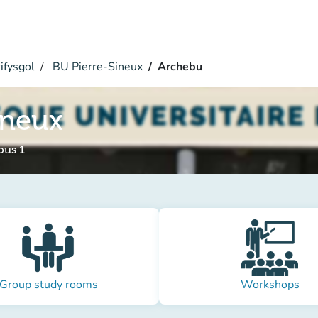
ifysgol
BU Pierre-Sineux
Archebu
ineux
pus 1
Group study rooms
Workshops