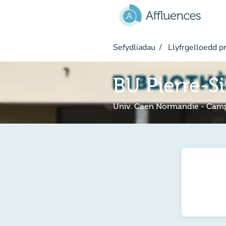
Mynd i'r prif gynnwys
Sefydliadau
Llyfrgelloedd pr
BU Pierre-S
Univ. Caen Normandie - Cam