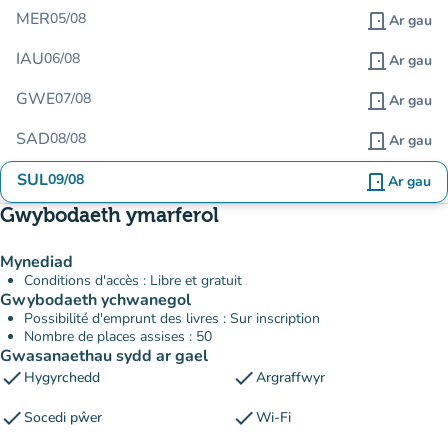
MER
05/08
door_front
Ar gau
IAU
06/08
door_front
Ar gau
GWE
07/08
door_front
Ar gau
SAD
08/08
door_front
Ar gau
SUL
09/08
door_front
Ar gau
Gwybodaeth ymarferol
Mynediad
Conditions d'accès : Libre et gratuit
Gwybodaeth ychwanegol
Possibilité d'emprunt des livres : Sur inscription
Nombre de places assises : 50
Gwasanaethau sydd ar gael
check
check
Hygyrchedd
Argraffwyr
check
check
Socedi pŵer
Wi-Fi