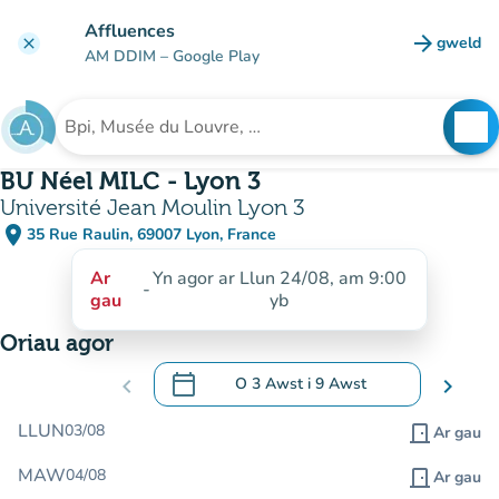
Mynd i'r prif gynnwys
Affluences
arrow_forward
gweld
clear
(tab n
AM DDIM
– Google Play
search
See
Chwilio am sefydliad
BU Néel MILC - Lyon 3
Université Jean Moulin Lyon 3
place
35 Rue Raulin, 69007 Lyon, France
(agor yn Google Maps)
(tab newydd)
Ar
Yn agor ar Llun 24/08, am 9:00
-
gau
yb
Oriau agor
calendar_today
chevron_left
O
3 Awst
i
9 Awst
chevron_right
.
Agor y calendr i newid dyddiadau
LLUN
03/08
door_front
Ar gau
MAW
04/08
door_front
Ar gau