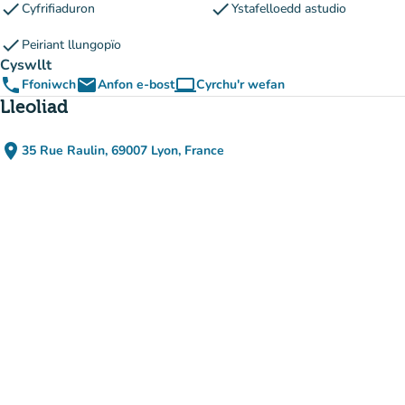
check
check
Cyfrifiaduron
Ystafelloedd astudio
check
Peiriant llungopïo
Cyswllt
phone
email
computer
Ffoniwch
Anfon e-bost
Cyrchu'r wefan
(tab newydd)
Lleoliad
place
35 Rue Raulin, 69007 Lyon, France
(agor yn Google Maps)
(tab newydd)