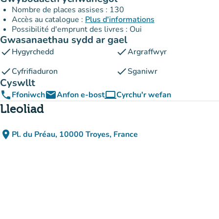
Nombre de places assises : 130
Accès au catalogue :
Plus d'informations
Possibilité d'emprunt des livres : Oui
Gwasanaethau sydd ar gael
check
check
Hygyrchedd
Argraffwyr
check
check
Cyfrifiaduron
Sganiwr
Cyswllt
phone
email
computer
Ffoniwch
Anfon e-bost
Cyrchu'r wefan
(tab newydd)
Lleoliad
place
Pl. du Préau, 10000 Troyes, France
(agor yn Google Maps)
(tab newydd)