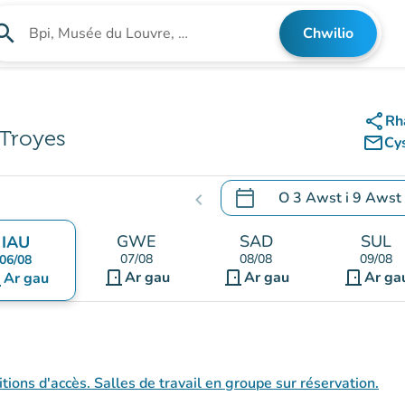
arch
Chwilio
Chwilio am sefydliad
share
Rh
Troyes
mail_outline
Cy
calendar_today
O
3 Awst
i
9 Awst
chevron_left
.
Agor y calendr i newid d
GWE
SAD
SUL
IAU
07/08
08/08
09/08
06/08
door_front
door_front
door_front
nt
Ar gau
Ar gau
Ar ga
Ar gau
tions d'accès. Salles de travail en groupe sur réservation.