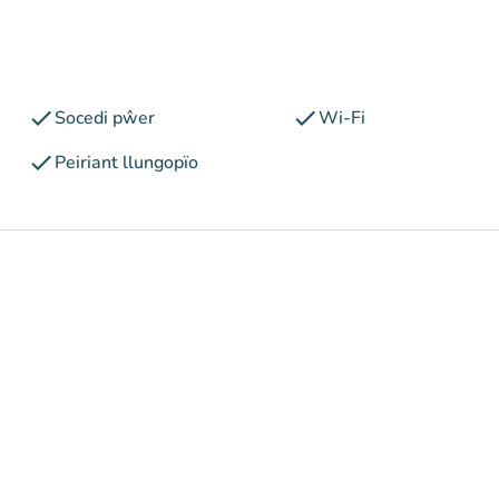
check
check
Socedi pŵer
Wi-Fi
check
Peiriant llungopïo