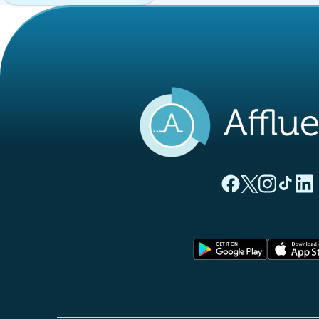
(tab newydd)
(tab newyd
(tab ne
(tab
(
Tudalen Facebook 
Tudalen Twitte
Tudalen Ins
Tudalen
Tuda
(tab newy