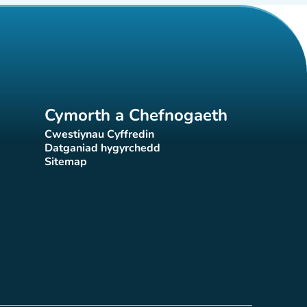
Cymorth a Chefnogaeth
Cwestiynau Cyffredin
(tab newydd)
Datganiad hygyrchedd
)
(tab newydd)
Sitemap
(tab newydd)