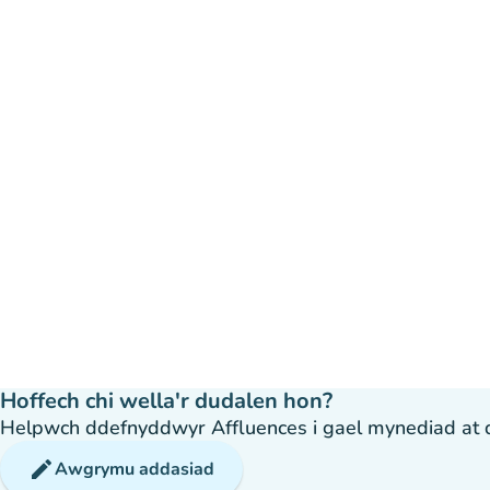
Hoffech chi wella'r dudalen hon?
Helpwch ddefnyddwyr Affluences i gael mynediad at dda
edit
Awgrymu addasiad