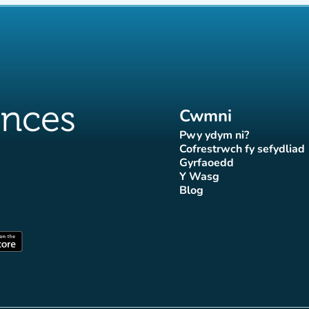
Cwmni
Pwy ydym ni?
(tab newydd)
Cofrestrwch fy sefydliad
(tab newydd
Gyrfaoedd
(tab newydd)
Y Wasg
d)
wydd)
 newydd)
tab newydd)
(tab newydd)
Blog
Affluences
r Affluences
tagram Affluences
 Tiktok Affluences
len LinkedIn Affluences
(tab newydd)
dd)
(tab newydd)