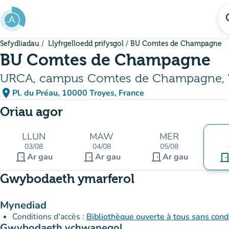
Mynd i'r prif gynnwys
se
Sefydliadau
Llyfrgelloedd prifysgol
BU Comtes de Champagne
BU Comtes de Champagne
URCA, campus Comtes de Champagne, 
place
Pl. du Préau, 10000 Troyes, France
(agor yn Google Maps)
(tab newydd)
Oriau agor
LLUN
MAW
MER
03/08
04/08
05/08
door_front
door_front
door_front
Ar gau
Ar gau
Ar gau
door_fro
Gwybodaeth ymarferol
Mynediad
Conditions d'accès :
Bibliothèque ouverte à tous sans condi
Gwybodaeth ychwanegol