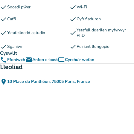
check
check
Socedi pŵer
Wi-Fi
check
check
Caffi
Cyfrifiaduron
Ystafell ddarllen myfyrwyr
check
check
Ystafelloedd astudio
PhD
check
check
Sganiwr
Peiriant llungopïo
Cyswllt
phone
email
computer
Ffoniwch
Anfon e-bost
Cyrchu'r wefan
(tab newydd)
Lleoliad
place
10 Place du Panthéon, 75005 Paris, France
(agor yn Google Maps)
(tab newydd)