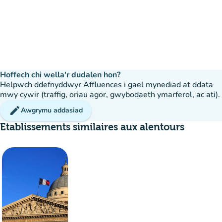
Hoffech chi wella'r dudalen hon?
Helpwch ddefnyddwyr Affluences i gael mynediad at ddata
mwy cywir (traffig, oriau agor, gwybodaeth ymarferol, ac ati).
edit
Awgrymu addasiad
Etablissements similaires aux alentours