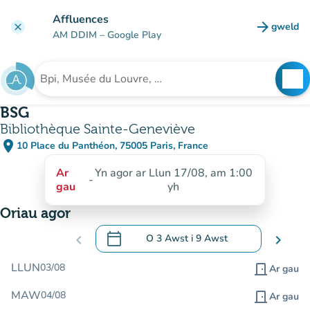
Mynd i'r prif gynnwys
Affluences
arrow_forward
gweld
clear
(tab n
AM DDIM
– Google Play
search
See
Chwilio am sefydliad
BSG
Bibliothèque Sainte-Geneviève
place
10 Place du Panthéon, 75005 Paris, France
(agor yn Google Maps)
(tab newydd)
Ar
Yn agor ar Llun 17/08, am 1:00
-
gau
yh
Oriau agor
calendar_today
chevron_left
O
3 Awst
i
9 Awst
chevron_right
.
Agor y calendr i newid dyddiadau
LLUN
03/08
door_front
Ar gau
MAW
04/08
door_front
Ar gau