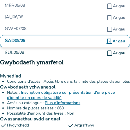
MER
05/08
door_front
Ar gau
IAU
06/08
door_front
Ar gau
GWE
07/08
door_front
Ar gau
SAD
08/08
door_front
Ar gau
SUL
09/08
door_front
Ar gau
Gwybodaeth ymarferol
Mynediad
Conditions d'accès : Accès libre dans la limite des places disponibles
Gwybodaeth ychwanegol
Notes :
Inscription obligatoire sur présentation d'une pièce
d'identité en cours de validité
Accès au catalogue :
Plus d'informations
Nombre de places assises : 660
Possibilité d'emprunt des livres : Non
Gwasanaethau sydd ar gael
check
check
Hygyrchedd
Argraffwyr