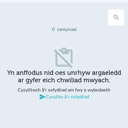
search
0
canlyniad
content_paste_off
Yn anffodus nid oes unrhyw argaeledd
ar gyfer eich chwiliad mwyach.
Cysylltwch â'r sefydliad am fwy o wybodaeth
send
Cysylltu â'r sefydliad