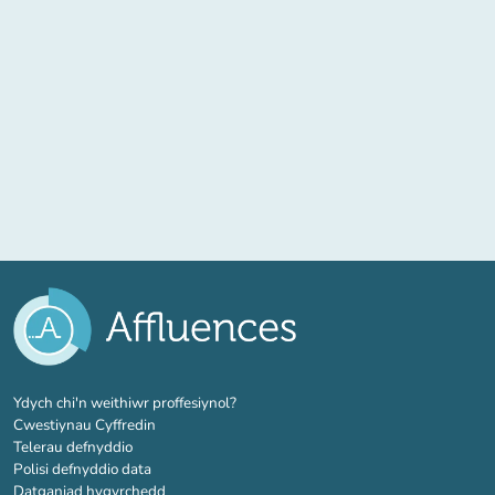
(tab newydd)
Ydych chi'n weithiwr proffesiynol?
Cwestiynau Cyffredin
Telerau defnyddio
Polisi defnyddio data
Datganiad hygyrchedd