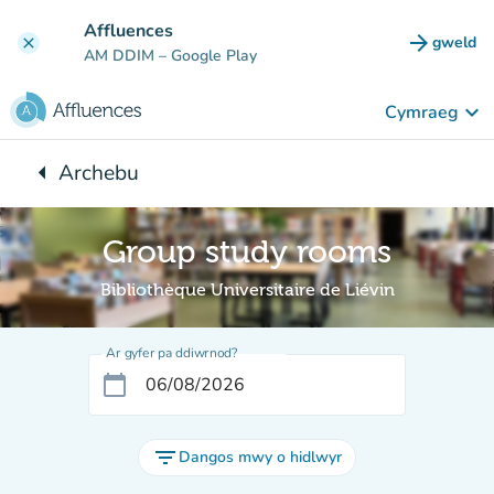
Mynd i'r prif gynnwys
Affluences
arrow_forward
gweld
clear
(tab n
AM DDIM
– Google Play
keyboard_arrow_down
Cymraeg
arrow_left
Archebu
Yn ôl i:
Group study rooms
Bibliothèque Universitaire de Liévin
Ar gyfer pa ddiwrnod?
calendar_today
filter_list
Dangos mwy o hidlwyr