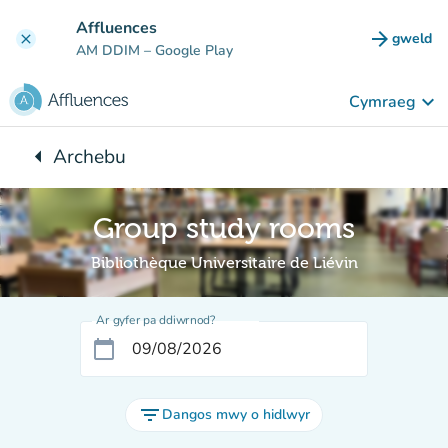
Mynd i'r prif gynnwys
Affluences
arrow_forward
gweld
clear
(tab n
AM DDIM
– Google Play
keyboard_arrow_down
Cymraeg
arrow_left
Archebu
Yn ôl i:
Group study rooms
Bibliothèque Universitaire de Liévin
Ar gyfer pa ddiwrnod?
calendar_today
filter_list
Dangos mwy o hidlwyr