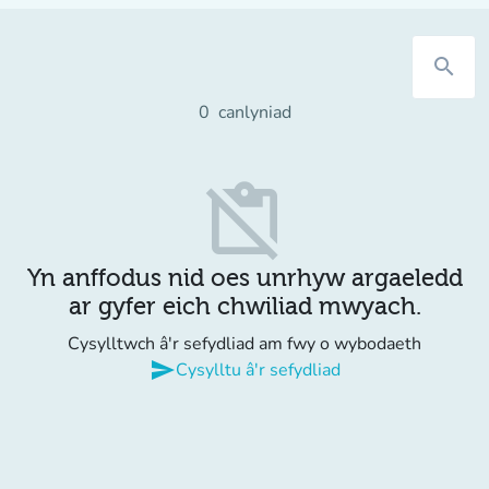
search
0
canlyniad
content_paste_off
Yn anffodus nid oes unrhyw argaeledd
ar gyfer eich chwiliad mwyach.
Cysylltwch â'r sefydliad am fwy o wybodaeth
send
Cysylltu â'r sefydliad