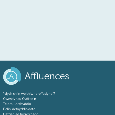
(tab newydd)
Ydych chi'n weithiwr proffesiynol?
Cwestiynau Cyffredin
Telerau defnyddio
Polisi defnyddio data
Datganiad hygyrchedd