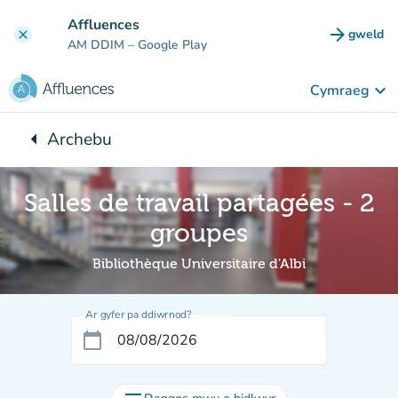
Mynd i'r prif gynnwys
Affluences
arrow_forward
gweld
clear
(tab n
AM DDIM
– Google Play
keyboard_arrow_down
Cymraeg
arrow_left
Archebu
Yn ôl i:
Salles de travail partagées - 2
groupes
Bibliothèque Universitaire d'Albi
Ar gyfer pa ddiwrnod?
calendar_today