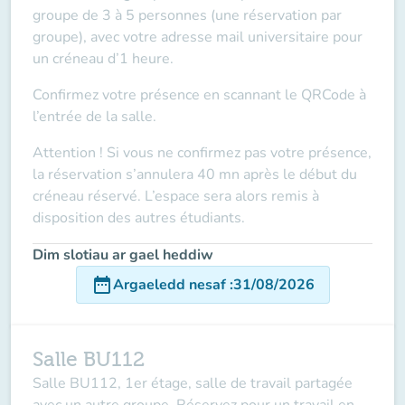
groupe de 3 à 5 personnes (une réservation par
groupe), avec votre adresse mail universitaire pour
un créneau d’1 heure.
Confirmez votre présence en scannant le QRCode à
l’entrée de la salle.
Attention ! Si vous ne confirmez pas votre présence,
la réservation s’annulera 40 mn après le début du
créneau réservé. L’espace sera alors remis à
disposition des autres étudiants.
Dim slotiau ar gael heddiw
date_range
Argaeledd nesaf
:
31/08/2026
Salle BU112
Salle BU112, 1er étage, salle de travail partagée
avec un autre groupe. Réservez pour un travail en