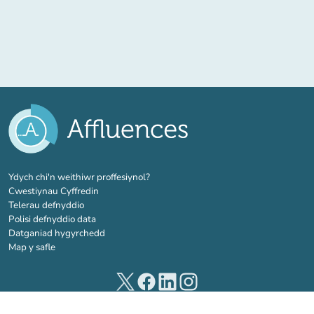
(tab newydd)
Ydych chi'n weithiwr proffesiynol?
Cwestiynau Cyffredin
Telerau defnyddio
Polisi defnyddio data
Datganiad hygyrchedd
Map y safle
(tab newydd)
(tab newydd)
(tab newydd)
(tab newydd)