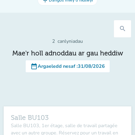
filter_list
Dangos mwy o hidlwyr
search
2
canlyniadau
Mae'r holl adnoddau ar gau heddiw
date_range
Argaeledd nesaf
:
31/08/2026
Salle BU103
Salle BU103, 1er étage, salle de travail partagée
avec un autre groupe. Réservez pour un travail en