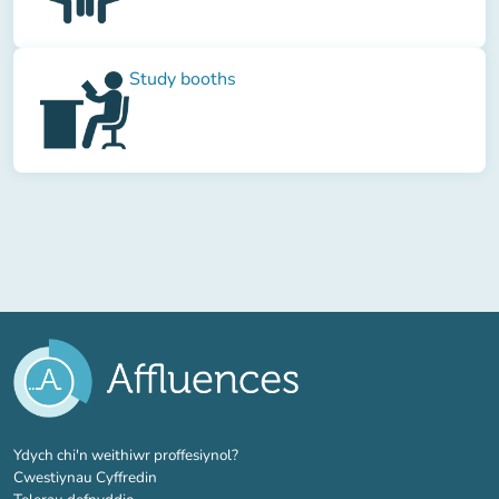
Study booths
(tab newydd)
Ydych chi'n weithiwr proffesiynol?
Cwestiynau Cyffredin