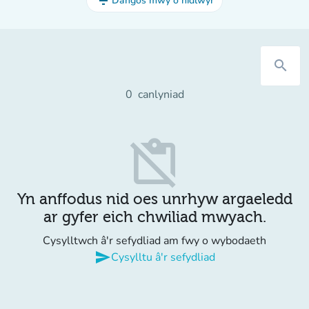
filter_list
Dangos mwy o hidlwyr
search
0
canlyniad
content_paste_off
Yn anffodus nid oes unrhyw argaeledd
ar gyfer eich chwiliad mwyach.
Cysylltwch â'r sefydliad am fwy o wybodaeth
send
Cysylltu â'r sefydliad