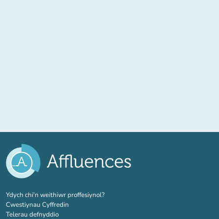
(tab newydd)
Ydych chi'n weithiwr proffesiynol?
Cwestiynau Cyffredin
Telerau defnyddio