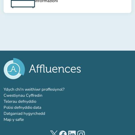
informazioni
(tab newydd)
Ydych chi'n weithiwr proffesiynol?
Cwestiynau Cyffredin
Telerau defnyddio
Polisi defnyddio data
Datganiad hygyrchedd
Map y safle
(tab newydd)
(tab newydd)
(tab newydd)
(tab newydd)