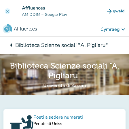
Mynd i'r prif gynnwys
Affluences
arrow_forward
gweld
clear
(tab n
AM DDIM
– Google Play
keyboard_arrow_down
Cymraeg
arrow_left
Biblioteca Scienze sociali "A. Pigliaru"
Yn ôl i:
Biblioteca Scienze sociali "A.
Pigliaru"
Università di Sassari
Posti a sedere numerati
Per utenti Uniss