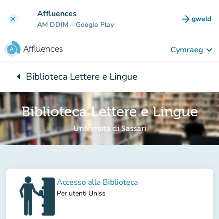
Mynd i'r prif gynnwys
Affluences
arrow_forward
gweld
clear
(tab n
AM DDIM
– Google Play
keyboard_arrow_down
Cymraeg
arrow_left
Biblioteca Lettere e Lingue
Yn ôl i:
Biblioteca Lettere e Lingue
Università di Sassari
Accesso alla Biblioteca
Per utenti Uniss