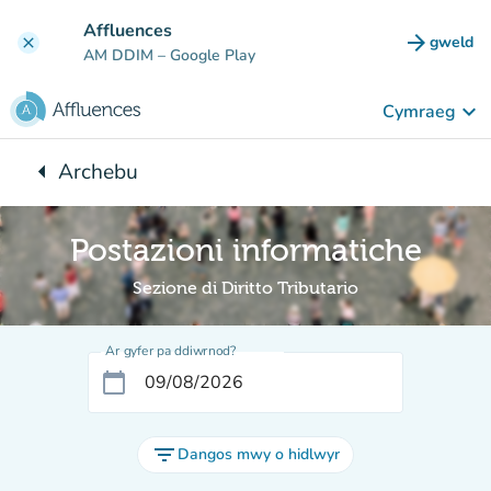
Mynd i'r prif gynnwys
Affluences
arrow_forward
gweld
clear
(tab n
AM DDIM
– Google Play
keyboard_arrow_down
Cymraeg
arrow_left
Archebu
Yn ôl i:
Postazioni informatiche
Sezione di Diritto Tributario
Ar gyfer pa ddiwrnod?
calendar_today
filter_list
Dangos mwy o hidlwyr