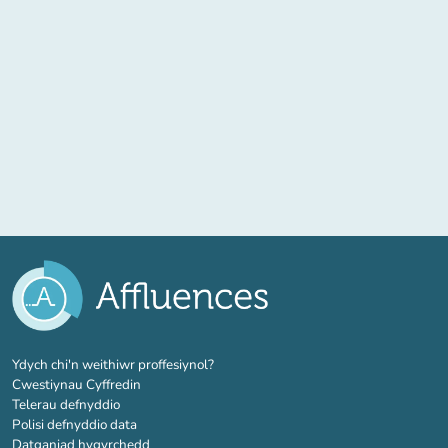
(tab newydd)
Ydych chi'n weithiwr proffesiynol?
Cwestiynau Cyffredin
Telerau defnyddio
Polisi defnyddio data
Datganiad hygyrchedd