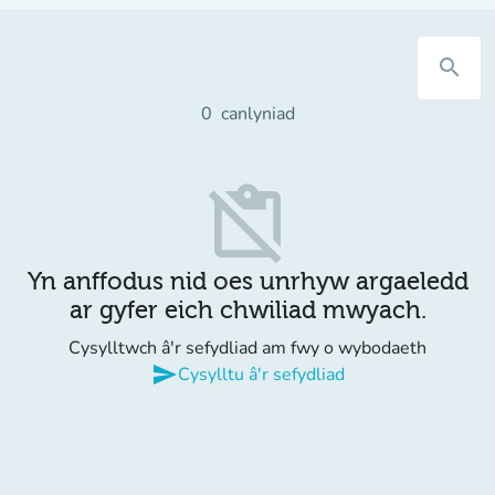
search
0
canlyniad
content_paste_off
Yn anffodus nid oes unrhyw argaeledd
ar gyfer eich chwiliad mwyach.
Cysylltwch â'r sefydliad am fwy o wybodaeth
send
Cysylltu â'r sefydliad