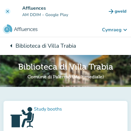
Mynd i'r prif gynnwys
Affluences
arrow_forward
gweld
clear
(tab n
AM DDIM
– Google Play
keyboard_arrow_down
Cymraeg
arrow_left
Biblioteca di Villa Trabia
Yn ôl i:
Biblioteca di Villa Trabia
Comune di Palermo (Multimediale)
Study booths