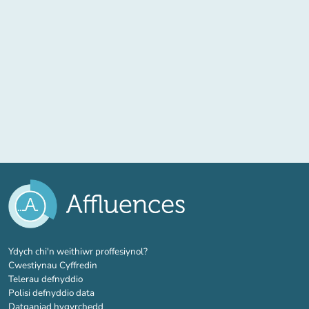
(tab newydd)
Ydych chi'n weithiwr proffesiynol?
Cwestiynau Cyffredin
Telerau defnyddio
Polisi defnyddio data
Datganiad hygyrchedd