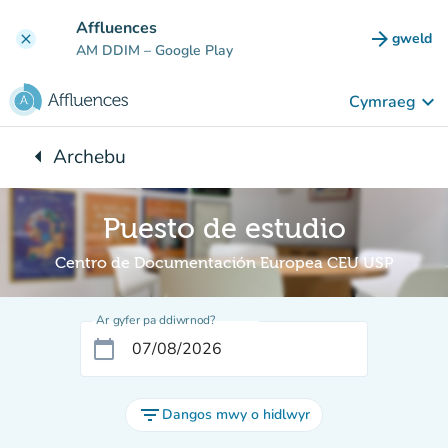
Mynd i'r prif gynnwys
Affluences
arrow_forward
gweld
clear
(tab n
AM DDIM
– Google Play
keyboard_arrow_down
Cymraeg
arrow_left
Archebu
Yn ôl i:
Puesto de estudio
Centro de Documentación Europea CEU USP
Ar gyfer pa ddiwrnod?
calendar_today
filter_list
Dangos mwy o hidlwyr