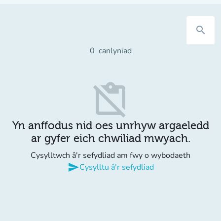
search
0
canlyniad
content_paste_off
Yn anffodus nid oes unrhyw argaeledd
ar gyfer eich chwiliad mwyach.
Cysylltwch â'r sefydliad am fwy o wybodaeth
send
Cysylltu â'r sefydliad