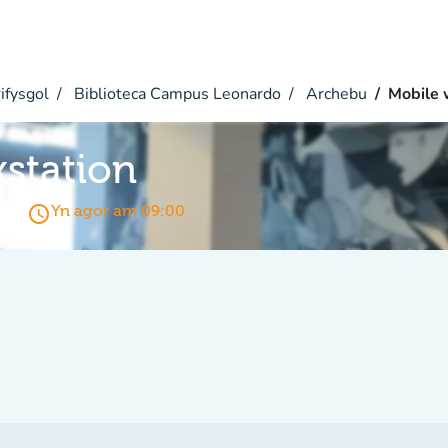
ifysgol
Biblioteca Campus Leonardo
Archebu
Mobile 
station
access_time
Yn agor am 09:00