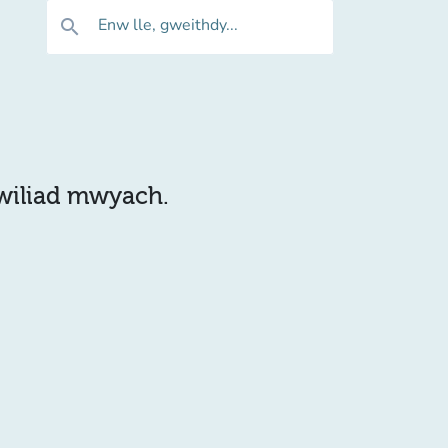
Enw lle, gweithdy...
search
hwiliad mwyach.