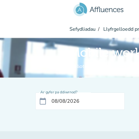
Mynd i'r prif gynnwys
Sefydliadau
Llyfrgelloedd pr
Mobile work
Biblioteca Campus Leonardo
Ar gyfer pa ddiwrnod?
calendar_today