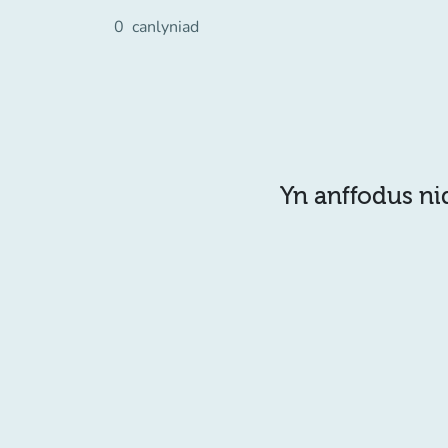
0
canlyniad
Yn anffodus ni