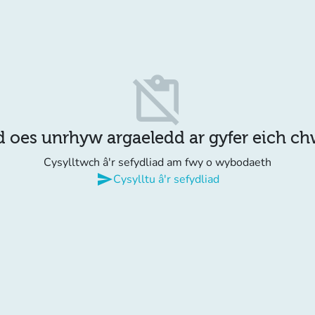
content_paste_off
d oes unrhyw argaeledd ar gyfer eich c
Cysylltwch â'r sefydliad am fwy o wybodaeth
send
Cysylltu â'r sefydliad