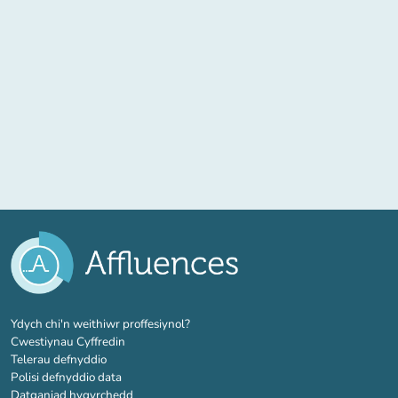
(tab newydd)
Ydych chi'n weithiwr proffesiynol?
Cwestiynau Cyffredin
Telerau defnyddio
Polisi defnyddio data
Datganiad hygyrchedd