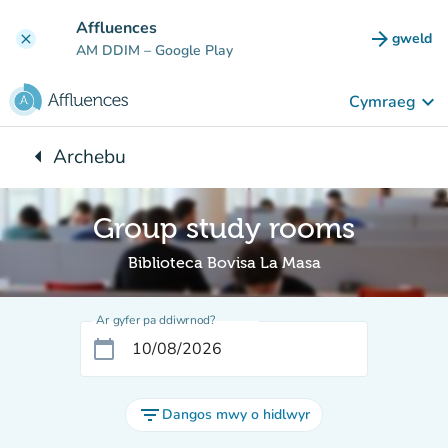
Mynd i'r prif gynnwys
Affluences
arrow_forward
gweld
clear
(tab n
AM DDIM
– Google Play
keyboard_arrow_down
Cymraeg
arrow_left
Archebu
Yn ôl i:
Group study rooms
Biblioteca Bovisa La Masa
Ar gyfer pa ddiwrnod?
calendar_today
filter_list
Dangos mwy o hidlwyr