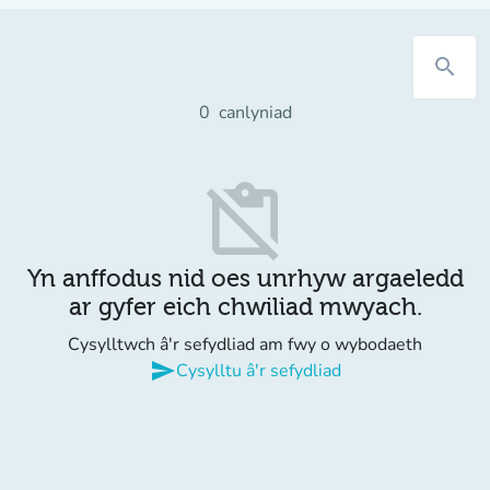
search
0
canlyniad
content_paste_off
Yn anffodus nid oes unrhyw argaeledd
ar gyfer eich chwiliad mwyach.
Cysylltwch â'r sefydliad am fwy o wybodaeth
send
Cysylltu â'r sefydliad