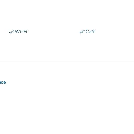
check
check
Wi-Fi
Caffi
nce