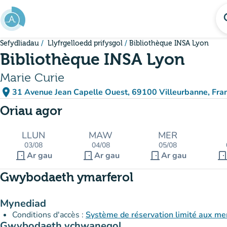
Mynd i'r prif gynnwys
se
Sefydliadau
Llyfrgelloedd prifysgol
Bibliothèque INSA Lyon
Bibliothèque INSA Lyon
Marie Curie
place
31 Avenue Jean Capelle Ouest, 69100 Villeurbanne, Fra
(agor yn Google Maps)
(tab newydd)
Oriau agor
LLUN
MAW
MER
03/08
04/08
05/08
door_front
door_front
door_front
door_fro
Ar gau
Ar gau
Ar gau
Gwybodaeth ymarferol
Mynediad
Conditions d'accès :
Système de réservation limité aux me
Gwybodaeth ychwanegol