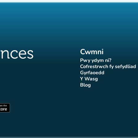
Cwmni
Pwy ydym ni?
(tab newydd)
Cofrestrwch fy sefydliad
(tab newydd
Gyrfaoedd
(tab newydd)
Y Wasg
d)
wydd)
 newydd)
tab newydd)
(tab newydd)
Blog
Affluences
r Affluences
tagram Affluences
 Tiktok Affluences
len LinkedIn Affluences
(tab newydd)
dd)
(tab newydd)