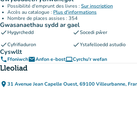
Possibilité d'emprunt des livres :
Sur inscription
Accès au catalogue :
Plus d'informations
Nombre de places assises : 354
Gwasanaethau sydd ar gael
check
check
Hygyrchedd
Socedi pŵer
check
check
Cyfrifiaduron
Ystafelloedd astudio
Cyswllt
phone
email
computer
Ffoniwch
Anfon e-bost
Cyrchu'r wefan
(tab newydd)
Lleoliad
place
31 Avenue Jean Capelle Ouest, 69100 Villeurbanne, Fra
(agor yn Google Maps)
(tab newydd)