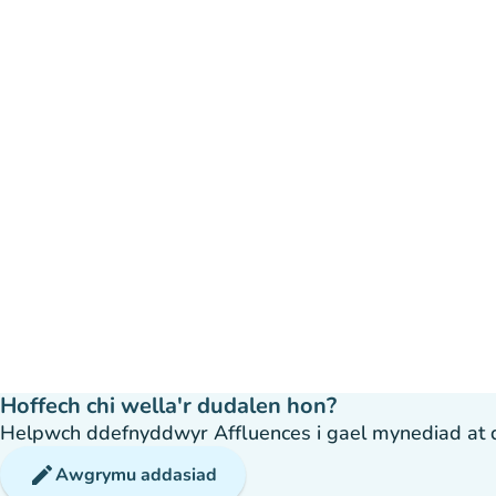
Hoffech chi wella'r dudalen hon?
Helpwch ddefnyddwyr Affluences i gael mynediad at dda
edit
Awgrymu addasiad