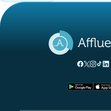
(tab newydd)
(tab newyd
(tab ne
(tab
(
Tudalen Facebook 
Tudalen Twitte
Tudalen Ins
Tudalen
Tuda
(tab newy