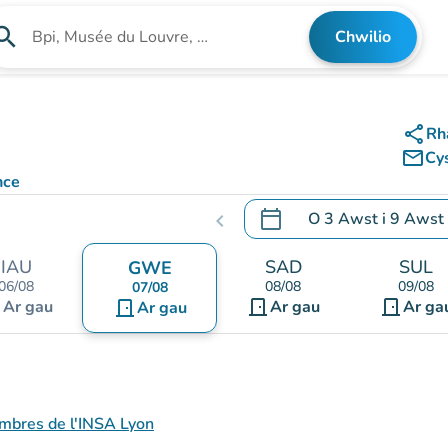
arch
Chwilio
Chwilio am sefydliad
share
Rh
mail_outline
Cy
nce
calendar_today
O
3 Awst
i
9 Awst
chevron_left
.
Agor y calendr i newid d
IAU
SAD
SUL
GWE
06/08
08/08
09/08
07/08
nt
door_front
door_front
Ar gau
door_front
Ar gau
Ar ga
Ar gau
mbres de l'INSA Lyon