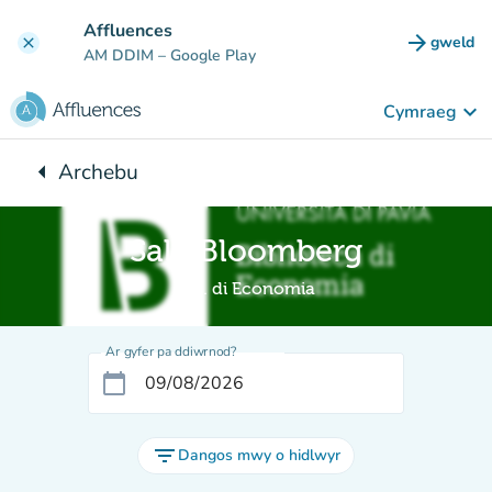
Mynd i'r prif gynnwys
Affluences
arrow_forward
gweld
clear
(tab n
AM DDIM
– Google Play
keyboard_arrow_down
Cymraeg
arrow_left
Archebu
Yn ôl i:
Sala Bloomberg
Bib. di Economia
Ar gyfer pa ddiwrnod?
calendar_today
filter_list
Dangos mwy o hidlwyr