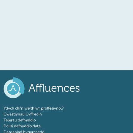
(tab newydd)
Ydych chi'n weithiwr proffesiynol?
Cwestiynau Cyffredin
Telerau defnyddio
Polisi defnyddio data
Datganiad hygyrchedd