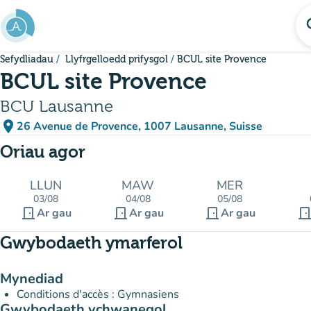
Mynd i'r prif gynnwys
se
Sefydliadau
Llyfrgelloedd prifysgol
BCUL site Provence
BCUL site Provence
BCU Lausanne
place
26 Avenue de Provence, 1007 Lausanne, Suisse
(agor yn Google Maps)
(tab newydd)
Oriau agor
LLUN
MAW
MER
03/08
04/08
05/08
door_front
door_front
door_front
door_fro
Ar gau
Ar gau
Ar gau
Gwybodaeth ymarferol
Mynediad
Conditions d'accès : Gymnasiens
Gwybodaeth ychwanegol