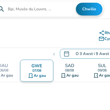
arch
Chwilio
Chwilio am sefydliad
share
Rh
mail_outline
Cy
calendar_today
O
3 Awst
i
9 Awst
chevron_left
.
Agor y calendr i newid d
IAU
SAD
SUL
GWE
06/08
08/08
09/08
07/08
nt
door_front
door_front
Ar gau
door_front
Ar gau
Ar ga
Ar gau