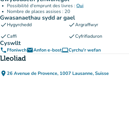
Possibilité d'emprunt des livres :
Oui
Nombre de places assises : 20
Gwasanaethau sydd ar gael
check
check
Hygyrchedd
Argraffwyr
check
check
Caffi
Cyfrifiaduron
Cyswllt
phone
email
computer
Ffoniwch
Anfon e-bost
Cyrchu'r wefan
(tab newydd)
Lleoliad
place
26 Avenue de Provence, 1007 Lausanne, Suisse
(agor yn Google Maps)
(tab newydd)