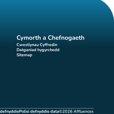
Cymorth a Chefnogaeth
Cwestiynau Cyffredin
(tab newydd)
Datganiad hygyrchedd
)
(tab newydd)
Sitemap
(tab newydd)
 defnyddio
Polisi defnyddio data
©2026 Affluences
(tab newydd)
(tab newydd)