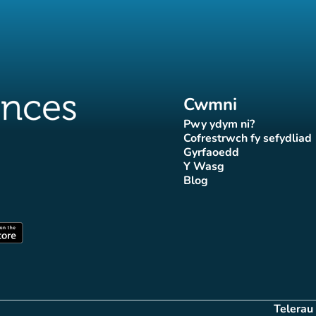
Cwmni
Pwy ydym ni?
(tab newydd)
Cofrestrwch fy sefydliad
(tab newydd
Gyrfaoedd
(tab newydd)
Y Wasg
d)
wydd)
 newydd)
tab newydd)
(tab newydd)
Blog
Affluences
r Affluences
tagram Affluences
 Tiktok Affluences
len LinkedIn Affluences
(tab newydd)
dd)
(tab newydd)
Telerau