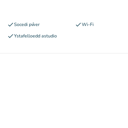
check
check
Socedi pŵer
Wi-Fi
check
Ystafelloedd astudio