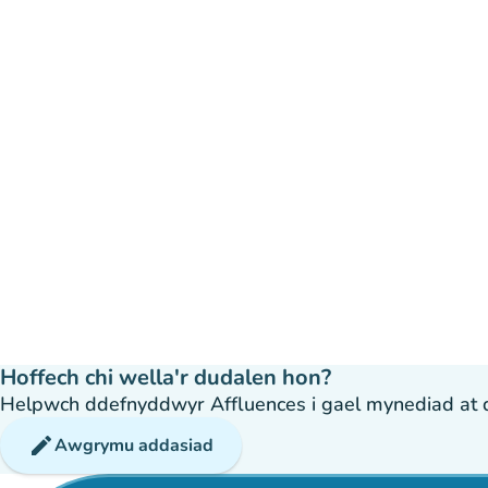
Hoffech chi wella'r dudalen hon?
Helpwch ddefnyddwyr Affluences i gael mynediad at dda
edit
Awgrymu addasiad