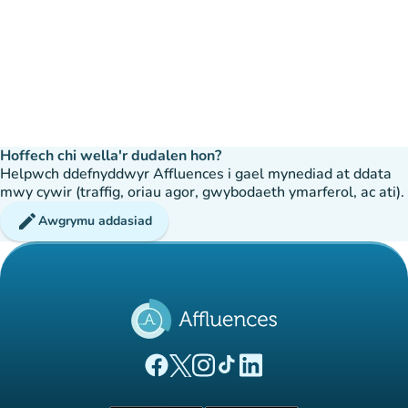
Hoffech chi wella'r dudalen hon?
Helpwch ddefnyddwyr Affluences i gael mynediad at ddata
mwy cywir (traffig, oriau agor, gwybodaeth ymarferol, ac ati).
edit
Awgrymu addasiad
(tab newydd)
(tab newydd)
(tab newydd)
(tab newydd)
(tab newydd)
Tudalen Facebook Affluences
Tudalen Twitter Affluences
Tudalen Instagram Affluences
Tudalen Tiktok Affluences
Tudalen LinkedIn Affluen