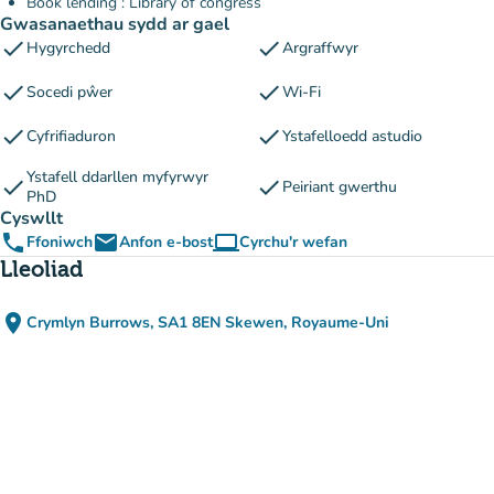
Book lending : Library of congress
Gwasanaethau sydd ar gael
check
check
Hygyrchedd
Argraffwyr
check
check
Socedi pŵer
Wi-Fi
check
check
Cyfrifiaduron
Ystafelloedd astudio
Ystafell ddarllen myfyrwyr
check
check
Peiriant gwerthu
PhD
Cyswllt
phone
email
computer
Ffoniwch
Anfon e-bost
Cyrchu'r wefan
(tab newydd)
Lleoliad
place
Crymlyn Burrows, SA1 8EN Skewen, Royaume-Uni
(agor yn Google Maps)
(tab newydd)