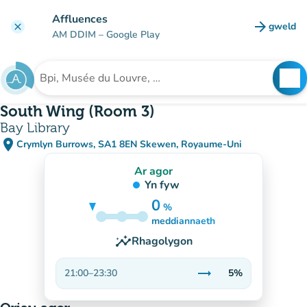
Mynd i'r prif gynnwys
Affluences
arrow_forward
gweld
clear
(tab n
AM DDIM
– Google Play
search
See
Chwilio am sefydliad
South Wing (Room 3)
Bay Library
place
Crymlyn Burrows, SA1 8EN Skewen, Royaume-Uni
(agor yn Google Maps)
(tab newydd)
Ar agor
Yn fyw
0
%
5%
meddiannaeth
insights
Rhagolygon
trending_flat
21:00
–
23:30
5%
Sefydlog