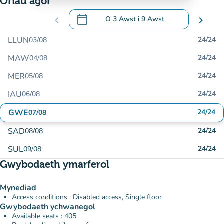
Oriau agor
calendar_today
chevron_left
O
3 Awst
i
9 Awst
chevron_right
.
Agor y calendr i newid dyddiadau
LLUN
24/24
03/08
MAW
24/24
04/08
MER
24/24
05/08
IAU
24/24
06/08
GWE
24/24
07/08
SAD
24/24
08/08
SUL
24/24
09/08
Gwybodaeth ymarferol
Mynediad
Access conditions : Disabled access, Single floor
Gwybodaeth ychwanegol
Available seats : 405