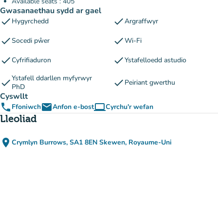
Available seats : 405
Gwasanaethau sydd ar gael
check
check
Hygyrchedd
Argraffwyr
check
check
Socedi pŵer
Wi-Fi
check
check
Cyfrifiaduron
Ystafelloedd astudio
Ystafell ddarllen myfyrwyr
check
check
Peiriant gwerthu
PhD
Cyswllt
phone
email
computer
Ffoniwch
Anfon e-bost
Cyrchu'r wefan
(tab newydd)
Lleoliad
place
Crymlyn Burrows, SA1 8EN Skewen, Royaume-Uni
(agor yn Google Maps)
(tab newydd)