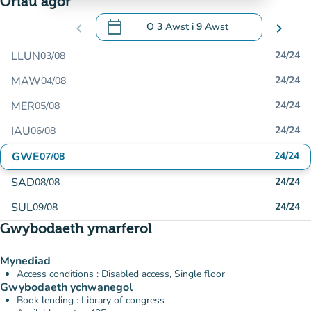
Oriau agor
calendar_today
chevron_left
O
3 Awst
i
9 Awst
chevron_right
.
Agor y calendr i newid dyddiadau
LLUN
24/24
03/08
MAW
24/24
04/08
MER
24/24
05/08
IAU
24/24
06/08
GWE
24/24
07/08
SAD
24/24
08/08
SUL
24/24
09/08
Gwybodaeth ymarferol
Mynediad
Access conditions : Disabled access, Single floor
Gwybodaeth ychwanegol
Book lending : Library of congress