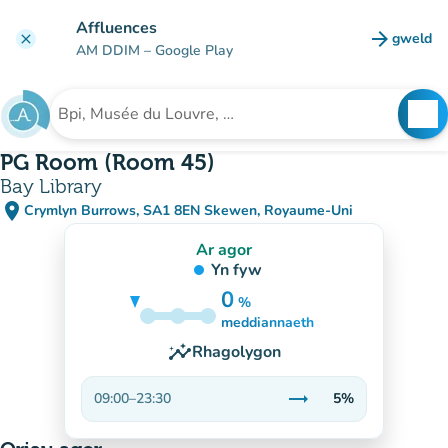
Mynd i'r prif gynnwys
Affluences
arrow_forward
gweld
clear
(tab n
AM DDIM
– Google Play
search
See
Chwilio am sefydliad
PG Room (Room 45)
Bay Library
place
Crymlyn Burrows, SA1 8EN Skewen, Royaume-Uni
(agor yn Google Maps)
(tab newydd)
Ar agor
Yn fyw
0
%
5%
meddiannaeth
insights
Rhagolygon
trending_flat
09:00
–
23:30
5%
Sefydlog