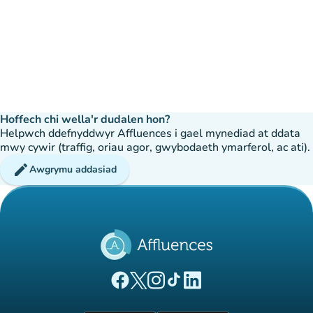
Hoffech chi wella'r dudalen hon?
Helpwch ddefnyddwyr Affluences i gael mynediad at ddata
mwy cywir (traffig, oriau agor, gwybodaeth ymarferol, ac ati).
edit
Awgrymu addasiad
(tab newydd)
(tab newydd)
(tab newydd)
(tab newydd)
(tab newydd)
Tudalen Facebook Affluences
Tudalen Twitter Affluences
Tudalen Instagram Affluences
Tudalen Tiktok Affluences
Tudalen LinkedIn Affluen