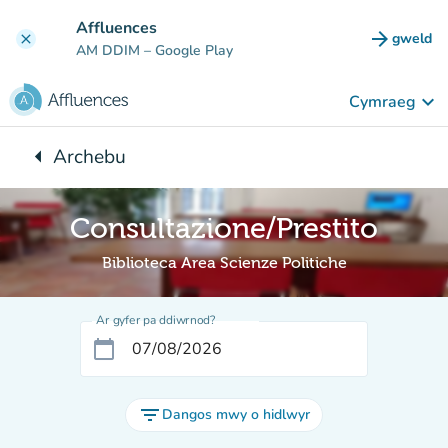
Mynd i'r prif gynnwys
Affluences
arrow_forward
gweld
clear
(tab n
AM DDIM
– Google Play
keyboard_arrow_down
Cymraeg
arrow_left
Archebu
Yn ôl i:
Consultazione/Prestito
Biblioteca Area Scienze Politiche
Ar gyfer pa ddiwrnod?
calendar_today
filter_list
Dangos mwy o hidlwyr