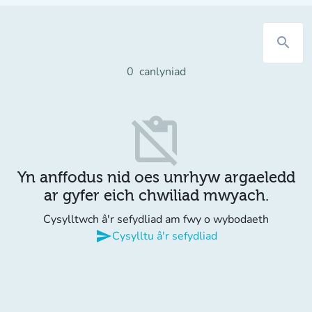
search
0
canlyniad
content_paste_off
Yn anffodus nid oes unrhyw argaeledd
ar gyfer eich chwiliad mwyach.
Cysylltwch â'r sefydliad am fwy o wybodaeth
send
Cysylltu â'r sefydliad