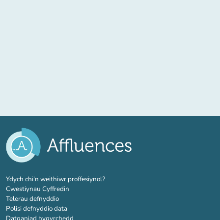
(tab newydd)
Ydych chi'n weithiwr proffesiynol?
Cwestiynau Cyffredin
Telerau defnyddio
Polisi defnyddio data
Datganiad hygyrchedd