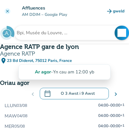
Mynd i'r prif gynnwys
Affluences
arrow_forward
gweld
clear
(tab n
AM DDIM
– Google Play
search
See
Chwilio am sefydliad
Agence RATP gare de lyon
Agence RATP
place
23 Bd Diderot, 75012 Paris, France
(agor yn Google Maps)
(tab newydd)
Ar agor
-
Yn cau am 12:00 yb
Oriau agor
calendar_today
chevron_left
O
3 Awst
i
9 Awst
chevron_right
.
Agor y calendr i newid dyddiadau
LLUN
04:00
–
00:00
+1
03/08
MAW
04:00
–
00:00
+1
04/08
MER
04:00
–
00:00
+1
05/08