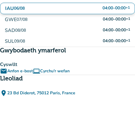
IAU
04:00
–
00:00
+1
06/08
GWE
04:00
–
00:00
+1
07/08
SAD
04:00
–
00:00
+1
08/08
SUL
04:00
–
00:00
+1
09/08
Gwybodaeth ymarferol
Cyswllt
email
computer
Anfon e-bost
Cyrchu'r wefan
(tab newydd)
Lleoliad
place
23 Bd Diderot, 75012 Paris, France
(agor yn Google Maps)
(tab newydd)