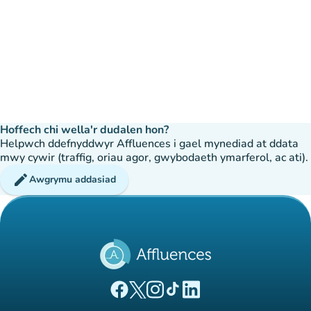
Hoffech chi wella'r dudalen hon?
Helpwch ddefnyddwyr Affluences i gael mynediad at ddata
mwy cywir (traffig, oriau agor, gwybodaeth ymarferol, ac ati).
edit
Awgrymu addasiad
(tab newydd)
(tab newydd)
(tab newydd)
(tab newydd)
(tab newydd)
Tudalen Facebook Affluences
Tudalen Twitter Affluences
Tudalen Instagram Affluences
Tudalen Tiktok Affluences
Tudalen LinkedIn Affluen