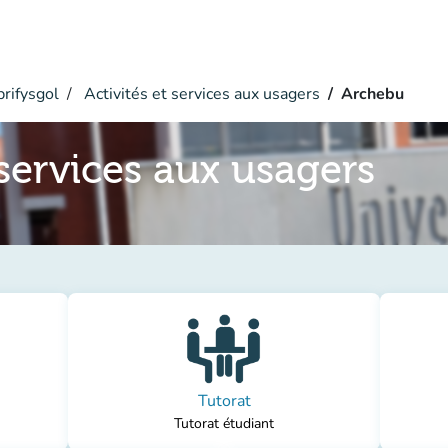
rifysgol
Activités et services aux usagers
Archebu
 services aux usagers
Tutorat
Tutorat étudiant