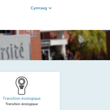
keyboard_arrow_down
Cymraeg
Transition écologique
Transition écologique