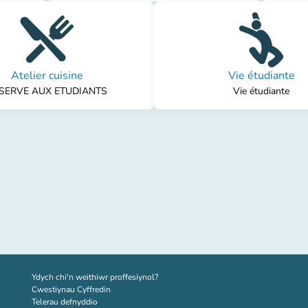
Atelier cuisine
Vie étudiante
SERVE AUX ETUDIANTS
Vie étudiante
(tab newydd)
Ydych chi'n weithiwr proffesiynol?
Cwestiynau Cyffredin
Telerau defnyddio