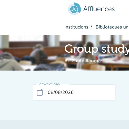
Go to main content
Institucions
Biblioteques uni
Group stud
BU Santé Rangueil
For which day?
calendar_today