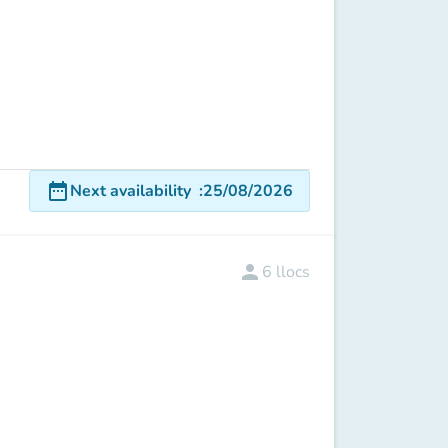
date_range
Next availability
:
25/08/2026
person
6
llocs