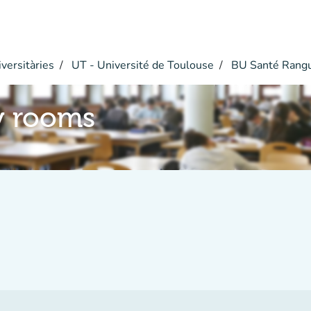
versitàries
UT - Université de Toulouse
BU Santé Rangu
y rooms