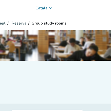
keyboard_arrow_down
Català
eil
Reserva
Group study rooms