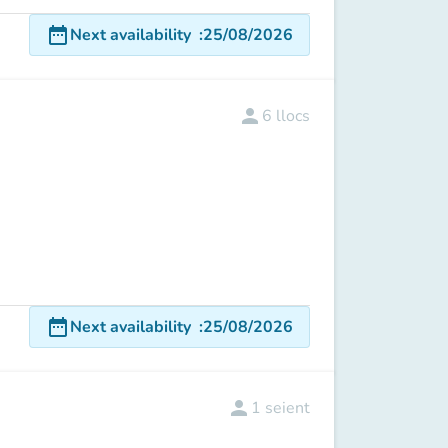
date_range
Next availability
:
25/08/2026
person
6
llocs
date_range
Next availability
:
25/08/2026
person
1
seient