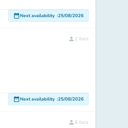
date_range
Next availability
:
25/08/2026
person
2
llocs
date_range
Next availability
:
25/08/2026
person
6
llocs