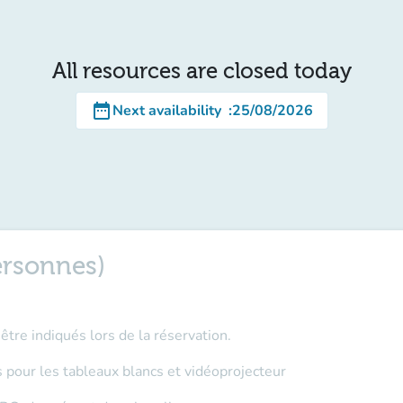
All resources are closed today
date_range
Next availability
:
25/08/2026
ersonnes)
tre indiqués lors de la réservation.
s pour les tableaux blancs et vidéoprojecteur