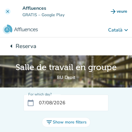
Go to main content
Affluences
arrow_forward
veure
clear
(new t
GRATIS
– Google Play
keyboard_arrow_down
Català
arrow_left
Reserva
Back to:
Salle de travail en groupe
BU Droit
For which day?
calendar_today
filter_list
Show more filters