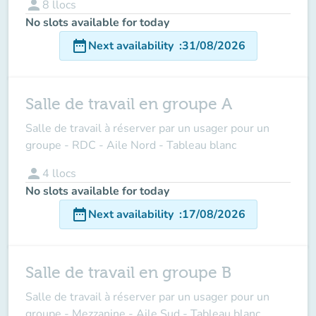
person
8
llocs
No slots available for today
date_range
Next availability
:
31/08/2026
Salle de travail en groupe A
Salle de travail à réserver par un usager pour un
groupe - RDC - Aile Nord - Tableau blanc
person
4
llocs
No slots available for today
date_range
Next availability
:
17/08/2026
Salle de travail en groupe B
Salle de travail à réserver par un usager pour un
groupe - Mezzanine - Aile Sud - Tableau blanc