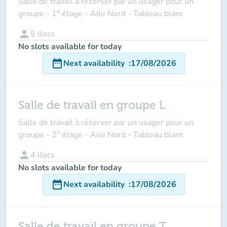
Salle de travail à réserver par un usager pour un
groupe - 1° étage - Aile Nord - Tableau blanc
person
5
llocs
No slots available for today
date_range
Next availability
:
17/08/2026
Salle de travail en groupe L
Salle de travail à réserver par un usager pour un
groupe - 2° étage - Aile Nord - Tableau blanc
person
4
llocs
No slots available for today
date_range
Next availability
:
17/08/2026
Salle de travail en groupe T