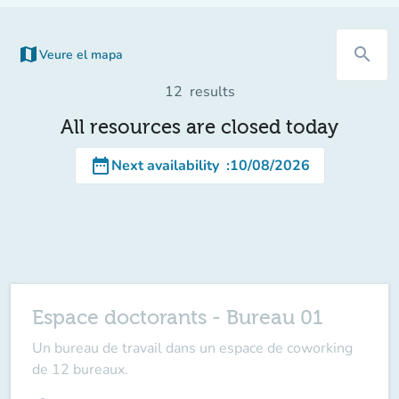
map
search
Veure el mapa
12
results
All resources are closed today
date_range
Next availability
:
10/08/2026
Espace doctorants - Bureau 01
Un bureau de travail dans un espace de coworking
de 12 bureaux.