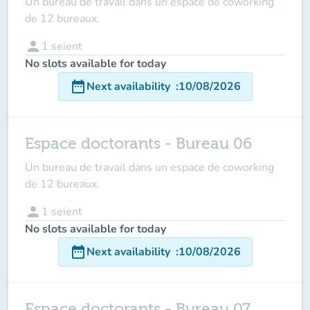
Un bureau de travail dans un espace de coworking
de 12 bureaux.
person
1
seient
No slots available for today
date_range
Next availability
:
10/08/2026
Espace doctorants - Bureau 06
Un bureau de travail dans un espace de coworking
de 12 bureaux.
person
1
seient
No slots available for today
date_range
Next availability
:
10/08/2026
Espace doctorants - Bureau 07