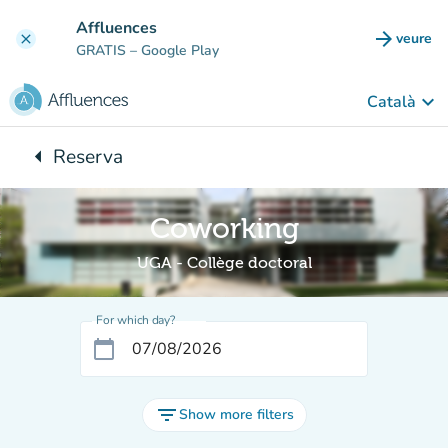
Go to main content
Affluences
arrow_forward
veure
clear
(new t
GRATIS
– Google Play
keyboard_arrow_down
Català
arrow_left
Reserva
Back to:
Coworking
UGA - Collège doctoral
For which day?
calendar_today
filter_list
Show more filters