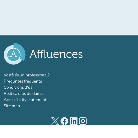
(new tab)
Vostè és un professional?
Preguntes freqüents
Condicions d'ús
Política d'ús de dades
Accessibility statement
Site map
(new tab)
(new tab)
(new tab)
(new tab)