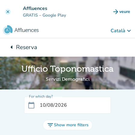
Go to main content
Affluences
arrow_forward
veure
clear
(new t
GRATIS
– Google Play
keyboard_arrow_down
Català
arrow_left
Reserva
Back to:
Ufficio Toponomastica
Servizi Demografici
For which day?
calendar_today
filter_list
Show more filters