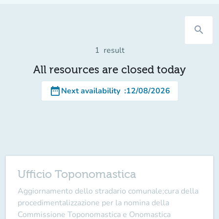
search
1
result
All resources are closed today
date_range
Next availability
:
12/08/2026
Ufficio Toponomastica
Aggiornamento dello stradario comunale;cura della
procedimentalizzazione per la nomina della
Commissione Toponomastica e Onomastica