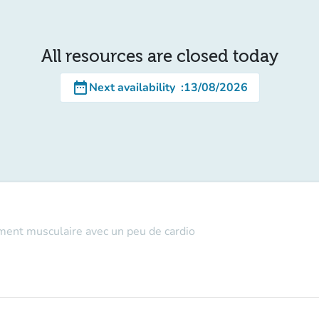
All resources are closed today
date_range
Next availability
:
13/08/2026
ement musculaire avec un peu de cardio