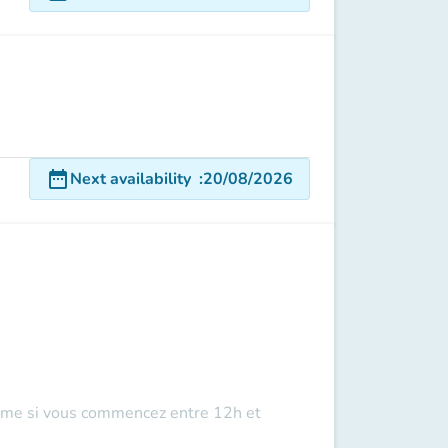
date_range
Next availability
:
20/08/2026
meme si vous commencez entre 12h et