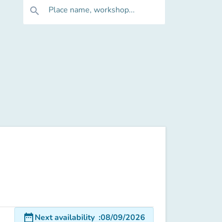
Place name, workshop...
search
date_range
Next availability
:
08/09/2026