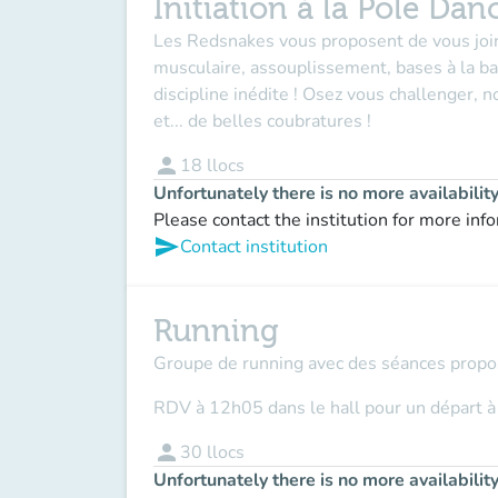
Initiation à la Pole Dan
Les Redsnakes vous proposent de vous joi
musculaire, assouplissement, bases à la barr
discipline inédite ! Osez vous challenger, 
et... de belles coubratures !
person
18
llocs
Unfortunately there is no more availabilit
Please contact the institution for more inf
send
Contact institution
Running
Groupe de running avec des séances proposé
RDV à 12h05 dans le hall pour un départ à
person
30
llocs
Unfortunately there is no more availabilit