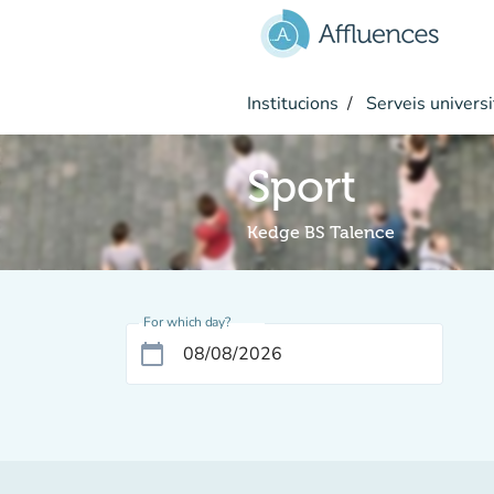
Go to main content
Institucions
Serveis universi
Sport
Kedge BS Talence
For which day?
calendar_today