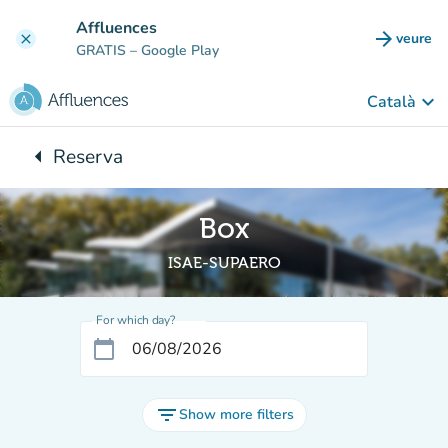
Go to main content
Affluences
arrow_forward
veure
clear
(new t
GRATIS
– Google Play
keyboard_arrow_down
Català
arrow_left
Reserva
Back to:
Box
ISAE-SUPAERO
For which day?
calendar_today
filter_list
Show more filters