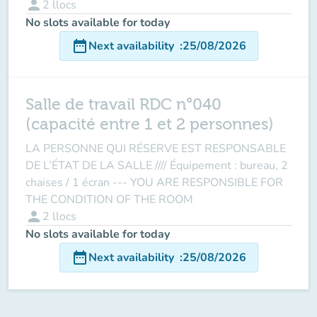
person
2
llocs
No slots available for today
date_range
Next availability
:
25/08/2026
Salle de travail RDC n°040
(capacité entre 1 et 2 personnes)
LA PERSONNE QUI RÉSERVE EST RESPONSABLE
DE L’ÉTAT DE LA SALLE //// Équipement : bureau, 2
chaises / 1 écran --- YOU ARE RESPONSIBLE FOR
THE CONDITION OF THE ROOM
person
2
llocs
No slots available for today
date_range
Next availability
:
25/08/2026