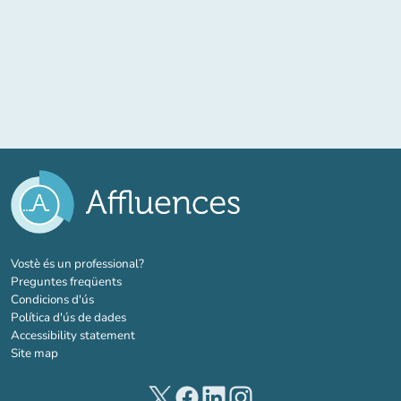
(new tab)
Vostè és un professional?
Preguntes freqüents
Condicions d'ús
Política d'ús de dades
Accessibility statement
Site map
(new tab)
(new tab)
(new tab)
(new tab)