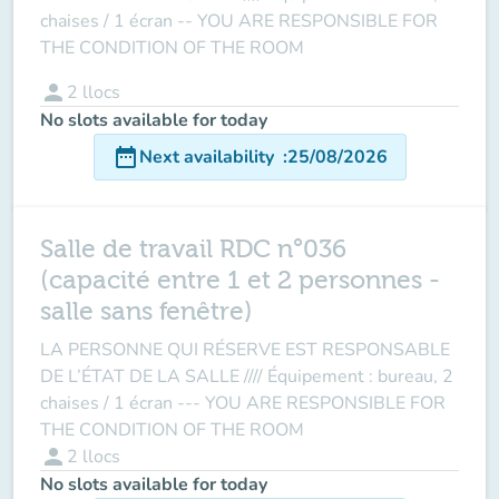
chaises / 1 écran -- YOU ARE RESPONSIBLE FOR
THE CONDITION OF THE ROOM
person
2
llocs
No slots available for today
date_range
Next availability
:
25/08/2026
Salle de travail RDC n°036
(capacité entre 1 et 2 personnes -
salle sans fenêtre)
LA PERSONNE QUI RÉSERVE EST RESPONSABLE
DE L’ÉTAT DE LA SALLE //// Équipement : bureau, 2
chaises / 1 écran --- YOU ARE RESPONSIBLE FOR
THE CONDITION OF THE ROOM
person
2
llocs
No slots available for today