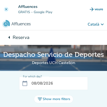
Go to main content
Affluences
arrow_forward
veure
clear
(new t
GRATIS
– Google Play
keyboard_arrow_down
Català
arrow_left
Reserva
Back to:
Despacho Servicio de Deportes
Deportes UCH Castellón
For which day?
calendar_today
filter_list
Show more filters