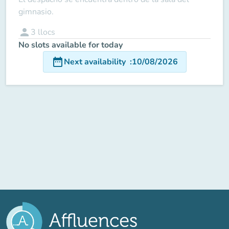
gimnasio.
person
3
llocs
No slots available for today
date_range
Next availability
:
10/08/2026