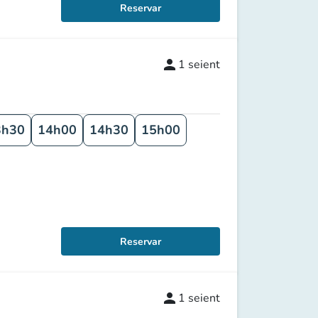
Reservar
person
1
seient
3h30
14h00
14h30
15h00
Reservar
person
1
seient