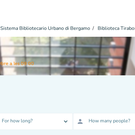
Sistema Bibliotecario Urbano di Bergamo
Biblioteca Tirabo
bre a les 09:00
For how long?
How many people?
expand_more
person