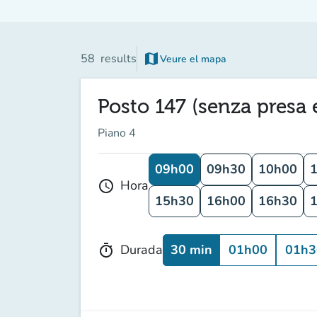
map
58
results
Veure el mapa
Posto 147 (senza presa e
Piano 4
09h00
09h30
10h00
Hora
schedule
15h30
16h00
16h30
30 min
01h00
01h3
Durada
timer