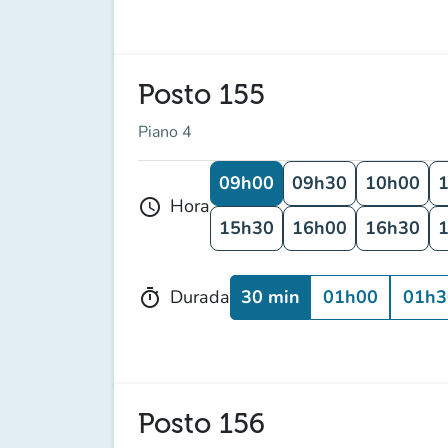
Posto 155
Piano 4
09h00
09h30
10h00
Hora
schedule
15h30
16h00
16h30
30 min
01h00
01h3
Durada
timer
Posto 156