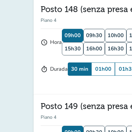
Posto 148 (senza presa e
Piano 4
09h00
09h30
10h00
Hora
schedule
15h30
16h00
16h30
30 min
01h00
01h3
Durada
timer
Posto 149 (senza presa e
Piano 4