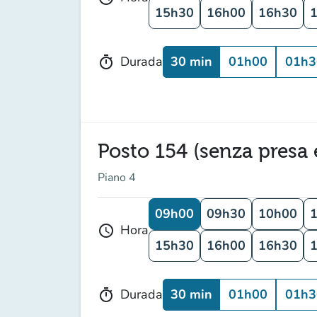
15h30
16h00
16h30
30 min
01h00
01h3
Durada
timer
Posto 154 (senza presa e
Piano 4
09h00
09h30
10h00
Hora
schedule
15h30
16h00
16h30
30 min
01h00
01h3
Durada
timer