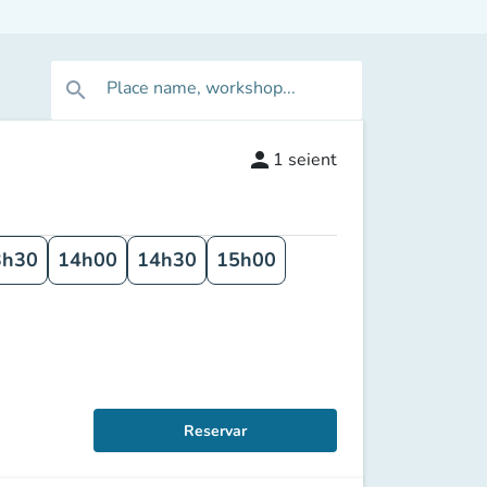
Place name, workshop...
search
person
1
seient
3h30
14h00
14h30
15h00
Reservar