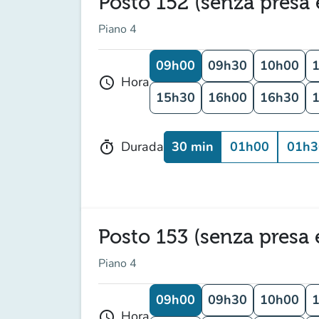
Posto 152 (senza presa e
Piano 4
09h00
09h30
10h00
Hora
schedule
15h30
16h00
16h30
30 min
01h00
01h3
Durada
timer
Posto 153 (senza presa e
Piano 4
09h00
09h30
10h00
Hora
schedule