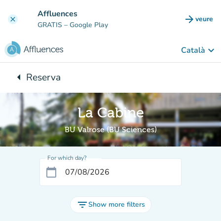
Go to main content
Affluences
arrow_forward
veure
clear
(new t
GRATIS
– Google Play
keyboard_arrow_down
Català
arrow_left
Reserva
Back to:
La Cabine
BU Valrose (BU Sciences)
For which day?
calendar_today
filter_list
Show more filters