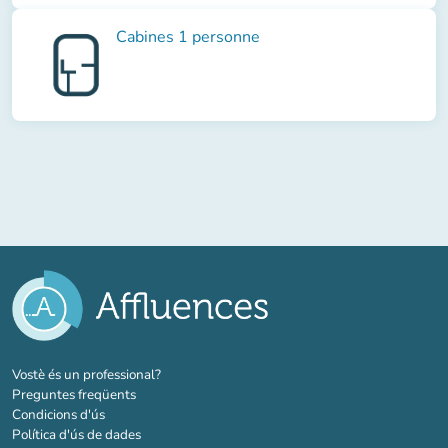
Cabines 1 personne
(new tab)
Vostè és un professional?
Preguntes freqüents
Condicions d'ús
Política d'ús de dades