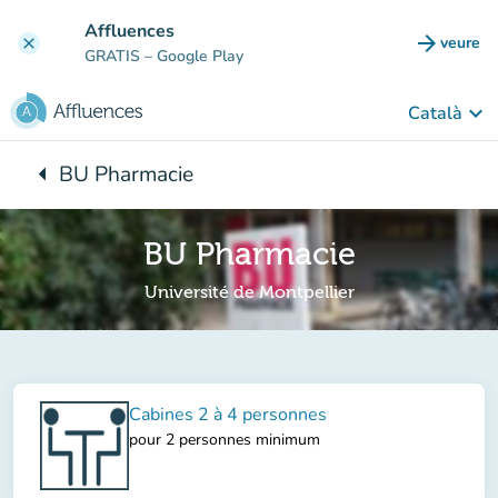
Go to main content
Affluences
arrow_forward
veure
clear
(new t
GRATIS
– Google Play
keyboard_arrow_down
Català
arrow_left
BU Pharmacie
Back to:
BU Pharmacie
Université de Montpellier
Cabines 2 à 4 personnes
pour 2 personnes minimum