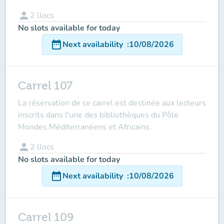
person
2
llocs
No slots available for today
date_range
Next availability
:
10/08/2026
Carrel 107
La réservation de ce carrel est destinée aux lecteurs
inscrits dans l'une des bibliothèques du Pôle
Mondes Méditerranéens et Africains.
person
2
llocs
No slots available for today
date_range
Next availability
:
10/08/2026
Carrel 109