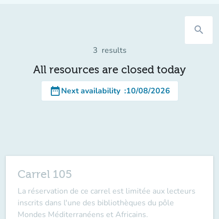
search
3
results
All resources are closed today
date_range
Next availability
:
10/08/2026
Carrel 105
La réservation de ce carrel est limitée aux lecteurs
inscrits dans l'une des bibliothèques du pôle
Mondes Méditerranéens et Africains.