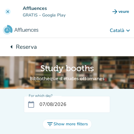
Go to main content
Affluences
arrow_forward
veure
clear
(new t
GRATIS
– Google Play
keyboard_arrow_down
Català
arrow_left
Reserva
Back to:
Study booths
Bibliothèque d'études ottomanes
For which day?
calendar_today
filter_list
Show more filters