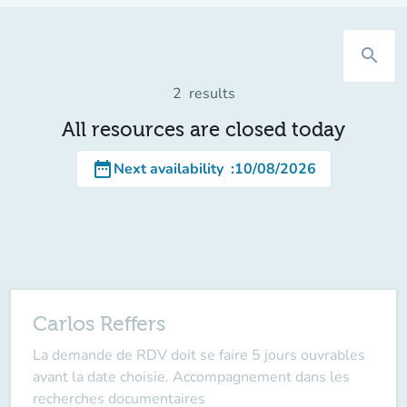
search
2
results
All resources are closed today
date_range
Next availability
:
10/08/2026
Carlos Reffers
La demande de RDV doit se faire 5 jours ouvrables
avant la date choisie. Accompagnement dans les
recherches documentaires