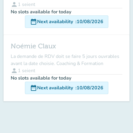
person
1
seient
No slots available for today
date_range
Next availability
:
10/08/2026
Noémie Claux
La demande de RDV doit se faire 5 jours ouvrables
avant la date choisie. Coaching & Formation
person
1
seient
No slots available for today
date_range
Next availability
:
10/08/2026