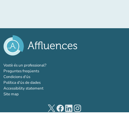
(new tab)
Vostè és un professional?
Preguntes freqüents
Condicions d'ús
Política d'ús de dades
Accessibility statement
Site map
(new tab)
(new tab)
(new tab)
(new tab)
© 2026 Affluences