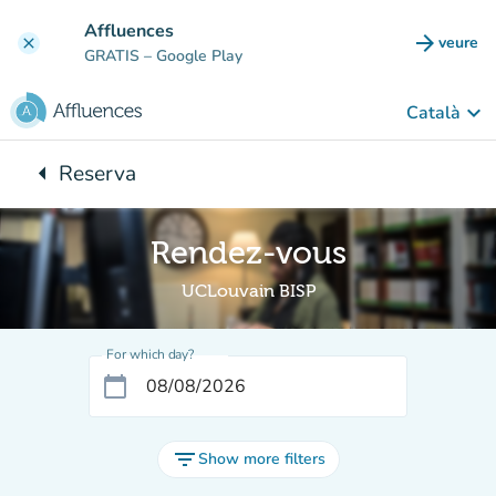
Go to main content
Affluences
arrow_forward
veure
clear
(new t
GRATIS
– Google Play
keyboard_arrow_down
Català
arrow_left
Reserva
Back to:
Rendez-vous
UCLouvain BISP
For which day?
calendar_today
filter_list
Show more filters