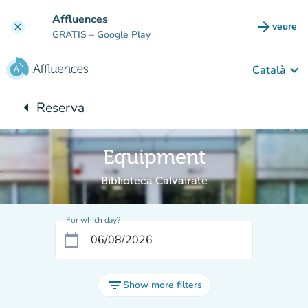
Go to main content
Affluences
arrow_forward
veure
clear
(new t
GRATIS
– Google Play
keyboard_arrow_down
Català
arrow_left
Reserva
Back to:
Equipment
Biblioteca Calvairate
For which day?
calendar_today
filter_list
Show more filters